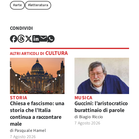
#arte
#letteratura
CONDIVIDI
CULTURA
ALTRI ARTICOLI DI
STORIA
MUSICA
Chiesa e fascismo: una
Guccini: l’aristocratico
storia che l’Italia
burattinaio di parole
continua a raccontare
di
Biagio Riccio
male
7 Agosto 2026
di
Pasquale Hamel
7 Agosto 2026