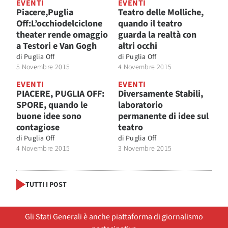
EVENTI
EVENTI
Piacere,Puglia
Teatro delle Molliche,
Off:L’occhiodelciclone
quando il teatro
theater rende omaggio
guarda la realtà con
a Testori e Van Gogh
altri occhi
di
Puglia Off
di
Puglia Off
5 Novembre 2015
4 Novembre 2015
EVENTI
EVENTI
PIACERE, PUGLIA OFF:
Diversamente Stabili,
SPORE, quando le
laboratorio
buone idee sono
permanente di idee sul
contagiose
teatro
di
Puglia Off
di
Puglia Off
4 Novembre 2015
3 Novembre 2015
TUTTI I POST
Gli Stati Generali è anche piattaforma di giornalismo