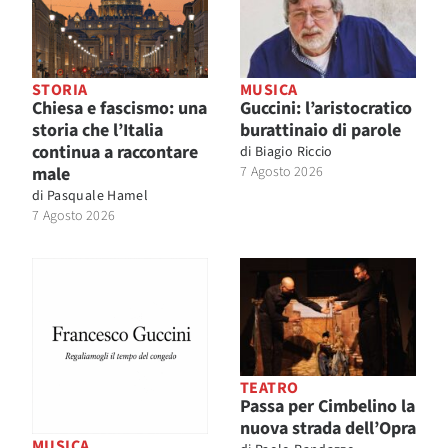
STORIA
MUSICA
Chiesa e fascismo: una
Guccini: l’aristocratico
storia che l’Italia
burattinaio di parole
continua a raccontare
di
Biagio Riccio
male
7 Agosto 2026
di
Pasquale Hamel
7 Agosto 2026
TEATRO
Passa per Cimbelino la
nuova strada dell’Opra
MUSICA