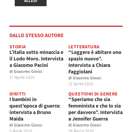
ACCEDI
DALLO STESSO AUTORE
STORIA
LETTERATURA
L’italia sotto minaccia e
“Leggere è abitare uno
il Lodo Moro. Intervista
spazio nuovo”.
a Giacomo Pacini
Intervista a Chiara
Faggiolani
di
Giacomo Giossi
27 Aprile 2026
di
Giacomo Giossi
12 Aprile 2026
DIRITTI
QUESTIONI DI GENERE
I bambini in
“Speriamo che sia
quest’epoca di guerra:
femminista e che lo sia
intervista a Bruno
per davvero”. Intervista
Maida
a Jennifer Guerra
di
Giacomo Giossi
di
Giacomo Giossi
5 Aprile 2026
28 Marzo 2026