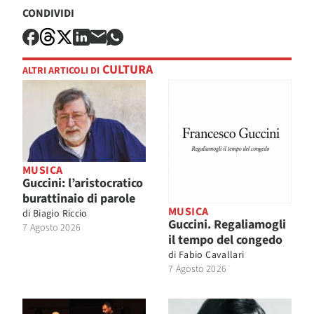
CONDIVIDI
CULTURA
ALTRI ARTICOLI DI
MUSICA
Guccini: l’aristocratico
burattinaio di parole
MUSICA
di
Biagio Riccio
Guccini. Regaliamogli
7 Agosto 2026
il tempo del congedo
di
Fabio Cavallari
7 Agosto 2026