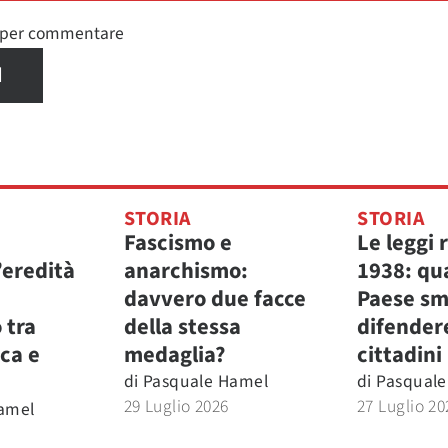
n per commentare
I
STORIA
STORIA
Fascismo e
Le leggi r
’eredità
anarchismo:
1938: qu
davvero due facce
Paese sm
 tra
della stessa
difendere
ica e
medaglia?
cittadini
di
Pasquale Hamel
di
Pasquale
29 Luglio 2026
27 Luglio 20
amel