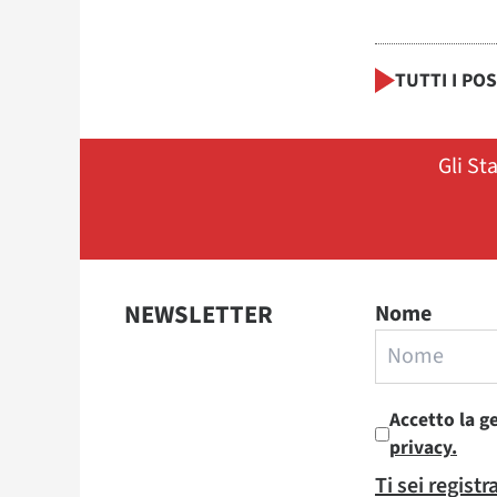
TUTTI I PO
Gli St
NEWSLETTER
Nome
Accetto la g
privacy.
Ti sei regist