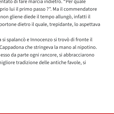
entato di fare marcia indietro. “Per quale
oprio lui il primo passo ?”. Ma il commendatore
on gliene diede il tempo allungò, infatti il
l portone dietro il quale, trepidante, lo aspettava
a si spalancò e Innocenzo si trovò di fronte il
 Cappadona che stringeva la mano al nipotino.
 messo da parte ogni rancore, si abbracciarono
gliore tradizione delle antiche favole, si