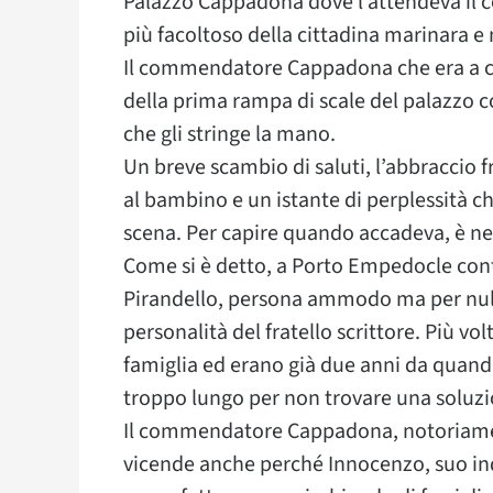
Palazzo Cappadona dove l’attendeva i
più facoltoso della cittadina marinara e
Il commendatore Cappadona che era a con
della prima rampa di scale del palazzo 
che gli stringe la mano.
Un breve scambio di saluti, l’abbraccio 
al bambino e un istante di perplessità 
scena. Per capire quando accadeva, è nec
Come si è detto, a Porto Empedocle cont
Pirandello, persona ammodo ma per nulla
personalità del fratello scrittore. Più vo
famiglia ed erano già due anni da quan
troppo lungo per non trovare una soluzi
Il commendatore Cappadona, notoriame
vicende anche perché Innocenzo, suo inq