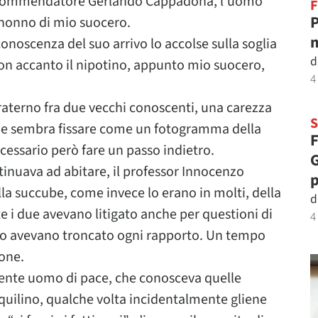
l commendatore Gerlando Cappadona, l’uomo
F
P
 nonno di mio suocero.
m
oscenza del suo arrivo lo accolse sulla soglia
d
con accanto il nipotino, appunto mio suocero,
4
fraterno fra due vecchi conoscenti, una carezza
che sembra fissare come un fotogramma della
F
essario però fare un passo indietro.
G
inuava ad abitare, il professor Innocenzo
p
 succube, come invece lo erano in molti, della
d
lte i due avevano litigato anche per questioni di
4
do avevano troncato ogni rapporto. Un tempo
one.
nte uomo di pace, che conosceva quelle
uilino, qualche volta incidentalmente gliene