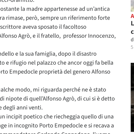
Ricci-Gramitto.
ostante la madre appartenesse ad un’antica
ara rimase, però, sempre un riferimento forte
L
o scrittore aveva sposato il facoltoso
c
nso Agrò, e il fratello, professor Innocenzo,
d
5
ello e la sua famiglia, dopo il disastro
o e rifugio nel palazzo che ancor oggi fa bella
Porto Empedocle proprietà del genero Alfonso
qualche modo, mi riguarda perché ne è stato
nipote di quell’Alfonso Agrò, di cui si è detto
e degli anni venti.
un incipit poetico che riecheggia quello di una
unge in incognito Porto Empedocle e si recava a