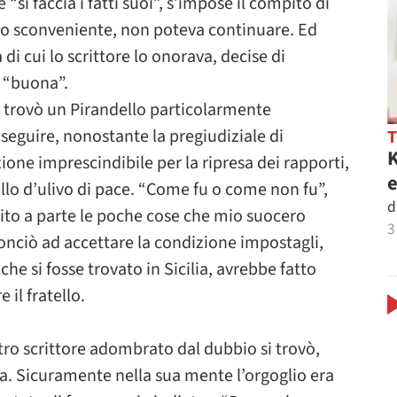
 “si faccia i fatti suoi”, s’impose il compito di
zio sconveniente, non poteva continuare. Ed
di cui lo scrittore lo onorava, decise di
a “buona”.
ve, trovò un Pirandello particolarmente
oseguire, nonostante la pregiudiziale di
K
ne imprescindibile per la ripresa dei rapporti,
e
cello d’ulivo di pace. “Come fu o come non fu”,
d
to a parte le poche cose che mio suocero
3
onciò ad accettare la condizione impostagli,
e si fosse trovato in Sicilia, avrebbe fatto
il fratello.
o scrittore adombrato dal dubbio si trovò,
a. Sicuramente nella sua mente l’orgoglio era