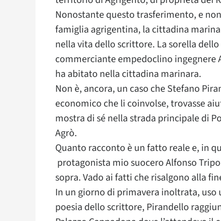
territorio di Agrigento, di proprietà dei 
Nonostante questo trasferimento, e non
famiglia agrigentina, la cittadina marin
nella vita dello scrittore. La sorella dell
commerciante empedoclino ingegnere Alfo
ha abitato nella cittadina marinara.
Non è, ancora, un caso che Stefano Pirand
economico che li coinvolse, trovasse aiut
mostra di sé nella strada principale di 
Agrò.
Quanto racconto è un fatto reale e, in 
protagonista mio suocero Alfonso Tripodi 
sopra. Vado ai fatti che risalgono alla fin
In un giorno di primavera inoltrata, uso 
poesia dello scrittore, Pirandello raggi