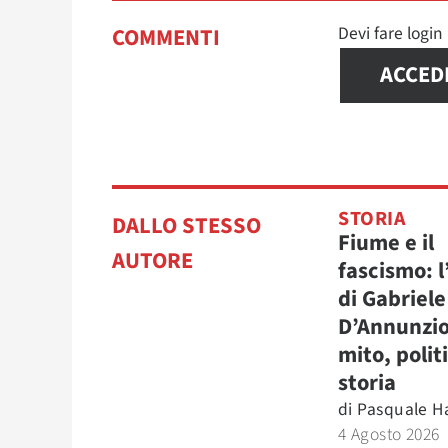
Devi fare logi
COMMENTI
ACCED
STORIA
DALLO STESSO
Fiume e il
AUTORE
fascismo: l
di Gabriele
D’Annunzio
mito, polit
storia
di
Pasquale H
4 Agosto 2026