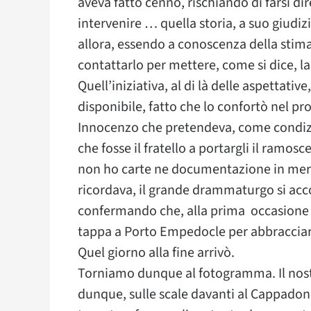
aveva fatto cenno, rischiando di farsi dire
intervenire … quella storia, a suo giudi
allora, essendo a conoscenza della stima 
contattarlo per mettere, come si dice, l
Quell’iniziativa, al di là delle aspettati
disponibile, fatto che lo confortò nel pr
Innocenzo che pretendeva, come condizio
che fosse il fratello a portargli il ramos
non ho carte ne documentazione in meri
ricordava, il grande drammaturgo si acc
confermando che, alla prima occasione ch
tappa a Porto Empedocle per abbracciare 
Quel giorno alla fine arrivò.
Torniamo dunque al fotogramma. Il nostr
dunque, sulle scale davanti al Cappadon