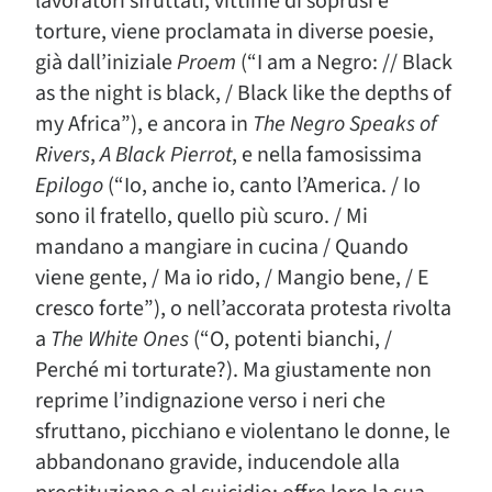
lavoratori sfruttati, vittime di soprusi e
torture, viene proclamata in diverse poesie,
già dall’iniziale
Proem
(“I am a Negro: // Black
as the night is black, / Black like the depths of
my Africa”), e ancora in
The Negro Speaks of
Rivers
,
A Black Pierrot
, e nella famosissima
Epilogo
(“Io, anche io, canto l’America. / Io
sono il fratello, quello più scuro. / Mi
mandano a mangiare in cucina / Quando
viene gente, / Ma io rido, / Mangio bene, / E
cresco forte”), o nell’accorata protesta rivolta
a
The White Ones
(“O, potenti bianchi, /
Perché mi torturate?). Ma giustamente non
reprime l’indignazione verso i neri che
sfruttano, picchiano e violentano le donne, le
abbandonano gravide, inducendole alla