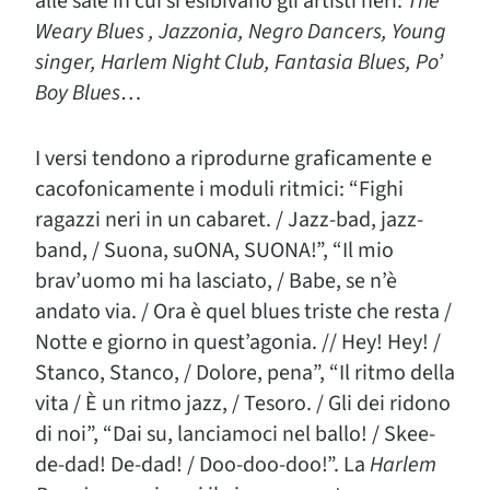
alle sale in cui si esibivano gli artisti neri:
The
Weary Blues , Jazzonia, Negro Dancers, Young
singer, Harlem Night Club, Fantasia Blues, Po’
Boy Blues
…
I versi tendono a riprodurne graficamente e
cacofonicamente i moduli ritmici: “Fighi
ragazzi neri in un cabaret. / Jazz-bad, jazz-
band, / Suona, suONA, SUONA!”, “Il mio
brav’uomo mi ha lasciato, / Babe, se n’è
andato via. / Ora è quel blues triste che resta /
Notte e giorno in quest’agonia. // Hey! Hey! /
Stanco, Stanco, / Dolore, pena”, “Il ritmo della
vita / È un ritmo jazz, / Tesoro. / Gli dei ridono
di noi”, “Dai su, lanciamoci nel ballo! / Skee-
de-dad! De-dad! / Doo-doo-doo!”. La
Harlem