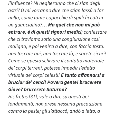
l’influenze? Mi negheranno che ci sian degli
astri? O mi vorranno dire che stian lassù a far
nulla, come tante capocchie di spilli ficcati in
un guancialino?…
Ma quel che non mi può
entrare, è di questi signori medici
; confessare
che ci troviamo sotto una congiunzione così
maligna, e poi venirci a dire, con faccia tosta:
non toccate qui, non toccate là, e sarete sicuri!
Come se questo schivare il contatto materiale
de’ corpi terreni, potesse impedir l’effetto
virtuale de’ corpi celesti!
E tanto affannarsi a
bruciar de’ cenci! Povera gente! brucerete
Giove? brucerete Saturno?
His fretus [31], vale a dire su questi bei
fondamenti, non prese nessuna precauzione
contro la peste; gli s’attaccò; andò a letto, a