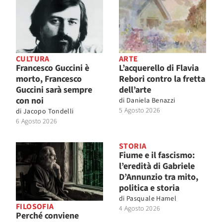
CULTURA
ARTE
Francesco Guccini è
L’acquerello di Flavia
morto, Francesco
Rebori contro la fretta
Guccini sarà sempre
dell’arte
con noi
di
Daniela Benazzi
5 Agosto 2026
di
Jacopo Tondelli
6 Agosto 2026
STORIA
Fiume e il fascismo:
l’eredità di Gabriele
D’Annunzio tra mito,
politica e storia
di
Pasquale Hamel
FILOSOFIA
4 Agosto 2026
Perché conviene