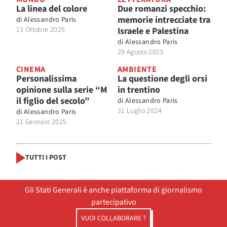
La linea del colore
Due romanzi specchio:
memorie intrecciate tra
di
Alessandro Paris
13 Ottobre 2025
Israele e Palestina
di
Alessandro Paris
29 Agosto 2025
CINEMA
AMBIENTE
Personalissima
La questione degli orsi
opinione sulla serie “M
in trentino
il figlio del secolo”
di
Alessandro Paris
31 Luglio 2024
di
Alessandro Paris
21 Gennaio 2025
TUTTI I POST
Gli Stati Generali è anche piattaforma di giornalismo
partecipativo
VUOI COLLABORARE ?