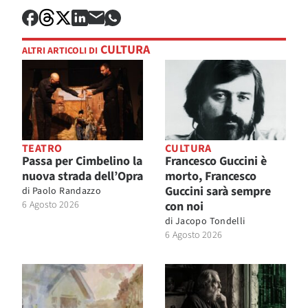
CULTURA
ALTRI ARTICOLI DI
TEATRO
CULTURA
Passa per Cimbelino la
Francesco Guccini è
nuova strada dell’Opra
morto, Francesco
Guccini sarà sempre
di
Paolo Randazzo
6 Agosto 2026
con noi
di
Jacopo Tondelli
6 Agosto 2026