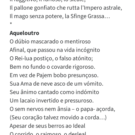
Il pallone gonfiato che rutta l’Impero astrale,
Il mago senza potere, la Sfinge Grassa…
*
Aqueloutro
O dúbio mascarado o mentiroso
Afinal, que passou na vida incógnito
O Rei-lua postiço, o falso atónito;
Bem no fundo o covarde rigoroso.
Em vez de Pajem bobo presunçoso.
Sua Ama de neve asco de um vómito.
Seu ânimo cantado como indómito
Um lacaio invertido e pressuroso.
O sem nervos nem ânsia – o papa- açorda,
(Seu coração talvez movido a corda…)
Apesar de seus berros ao Ideal
O corrido, o raimoso, o desleal