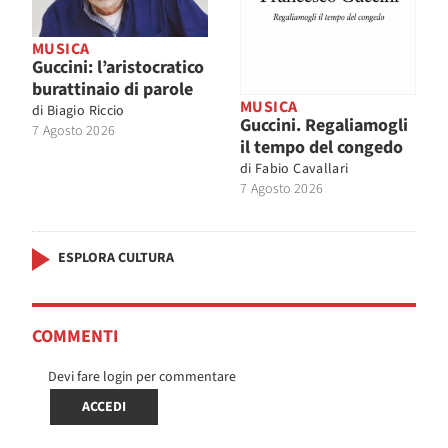
MUSICA
Guccini: l’aristocratico
burattinaio di parole
MUSICA
di
Biagio Riccio
Guccini. Regaliamogli
7 Agosto 2026
il tempo del congedo
di
Fabio Cavallari
7 Agosto 2026
ESPLORA CULTURA
COMMENTI
Devi fare login per commentare
ACCEDI