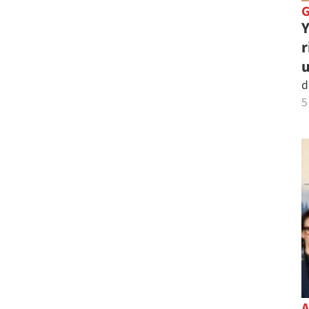
Y
r
u
d
5