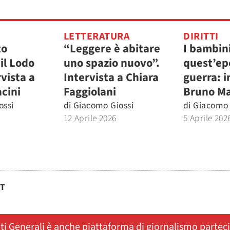
LETTERATURA
DIRITTI
to
“Leggere è abitare
I bambini
il Lodo
uno spazio nuovo”.
quest’ep
vista a
Intervista a Chiara
guerra: i
cini
Faggiolani
Bruno M
ossi
di
Giacomo Giossi
di
Giacomo 
12 Aprile 2026
5 Aprile 202
ST
ati Generali è anche piattaforma di giornalismo partec