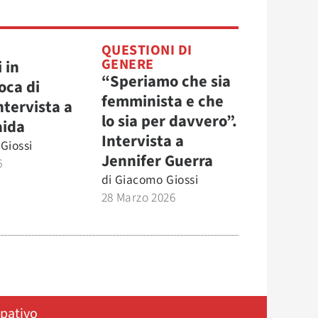
QUESTIONI DI
GENERE
 in
“Speriamo che sia
oca di
femminista e che
ntervista a
lo sia per davvero”.
aida
Intervista a
Giossi
Jennifer Guerra
6
di
Giacomo Giossi
28 Marzo 2026
ipativo