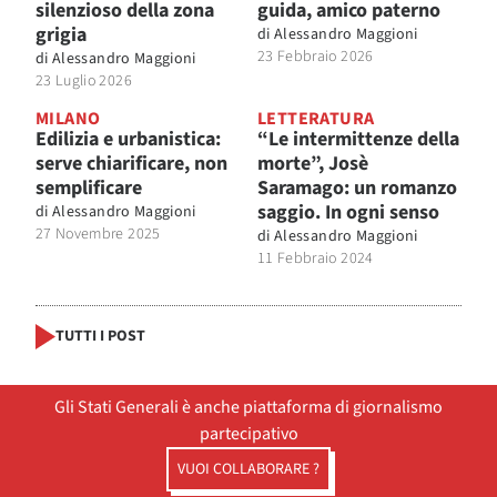
silenzioso della zona
guida, amico paterno
grigia
di
Alessandro Maggioni
23 Febbraio 2026
di
Alessandro Maggioni
23 Luglio 2026
MILANO
LETTERATURA
Edilizia e urbanistica:
“Le intermittenze della
serve chiarificare, non
morte”, Josè
semplificare
Saramago: un romanzo
saggio. In ogni senso
di
Alessandro Maggioni
27 Novembre 2025
di
Alessandro Maggioni
11 Febbraio 2024
TUTTI I POST
Gli Stati Generali è anche piattaforma di giornalismo
partecipativo
VUOI COLLABORARE ?