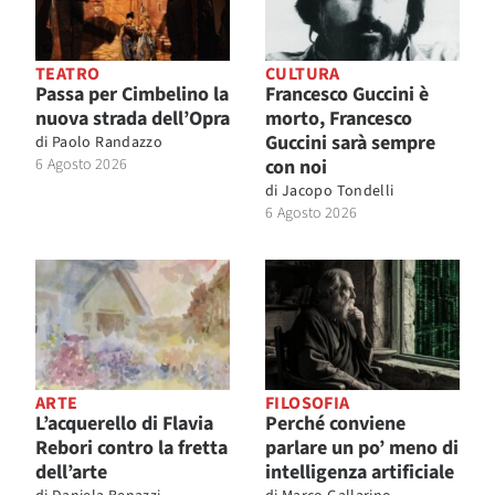
TEATRO
CULTURA
Passa per Cimbelino la
Francesco Guccini è
nuova strada dell’Opra
morto, Francesco
Guccini sarà sempre
di
Paolo Randazzo
6 Agosto 2026
con noi
di
Jacopo Tondelli
6 Agosto 2026
ARTE
FILOSOFIA
L’acquerello di Flavia
Perché conviene
Rebori contro la fretta
parlare un po’ meno di
dell’arte
intelligenza artificiale