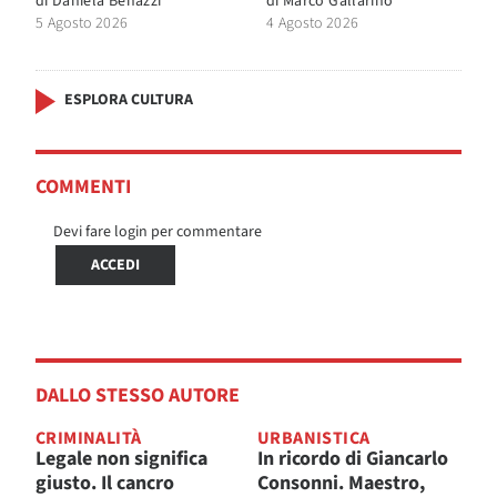
di
Daniela Benazzi
di
Marco Gallarino
5 Agosto 2026
4 Agosto 2026
ESPLORA CULTURA
COMMENTI
Devi fare login per commentare
ACCEDI
DALLO STESSO AUTORE
CRIMINALITÀ
URBANISTICA
Legale non significa
In ricordo di Giancarlo
giusto. Il cancro
Consonni. Maestro,