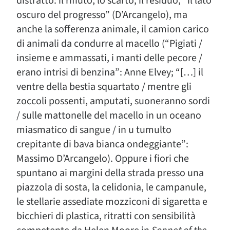
distratto: il rifiuto, lo scarto, il residuo, “il lato
oscuro del progresso” (D’Arcangelo), ma
anche la sofferenza animale, il camion carico
di animali da condurre al macello (“Pigiati /
insieme e ammassati, i manti delle pecore /
erano intrisi di benzina”: Anne Elvey; “[…] il
ventre della bestia squartato / mentre gli
zoccoli possenti, amputati, suoneranno sordi
/ sulle mattonelle del macello in un oceano
miasmatico di sangue / in u tumulto
crepitante di bava bianca ondeggiante”:
Massimo D’Arcangelo). Oppure i fiori che
spuntano ai margini della strada presso una
piazzola di sosta, la celidonia, le campanule,
le stellarie assediate mozziconi di sigaretta e
bicchieri di plastica, ritratti con sensibilità