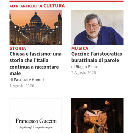
CULTURA
ALTRI ARTICOLI DI
STORIA
MUSICA
Chiesa e fascismo: una
Guccini: l’aristocratico
storia che l’Italia
burattinaio di parole
continua a raccontare
di
Biagio Riccio
male
7 Agosto 2026
di
Pasquale Hamel
7 Agosto 2026