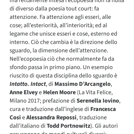
ma rettamente intesa l’ecopoesia non fa nulla
di diverso dalla poesia tout court: fa
attenzione. Fa attenzione agli esseri, alle
cose; all’esteriorità, all’interiorità; ed al
legame che unisce esseri e cose, esterno ed
interno. Ciò che cambia è la direzione dello
sguardo, la dimensione dell’attenzione.
Nell’ecopoesia ciò che normalmente fa da
sfondo passa in primo piano. Un esempio
riuscito di questa disciplina dello sguardo è
Intatto. Intact
, di
Massimo D’Arcangelo
,
Anne Elvey
e
Helen Moore
(La Vita Felice,
Milano 2017; prefazione di
Serenella Iovino
,
cura e traduzione dall’inglese di
Francesca
Cosi
e
Alessandra Repossi
, traduzione
dall’italiano di
Todd Portnowitz
). Gli autori