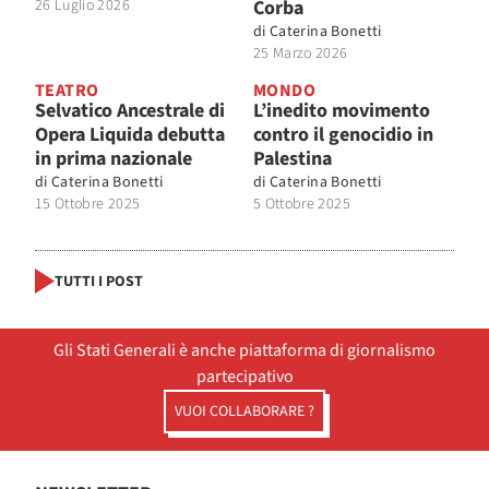
26 Luglio 2026
Corba
di
Caterina Bonetti
25 Marzo 2026
TEATRO
MONDO
Selvatico Ancestrale di
L’inedito movimento
Opera Liquida debutta
contro il genocidio in
in prima nazionale
Palestina
di
Caterina Bonetti
di
Caterina Bonetti
15 Ottobre 2025
5 Ottobre 2025
TUTTI I POST
Gli Stati Generali è anche piattaforma di giornalismo
partecipativo
VUOI COLLABORARE ?