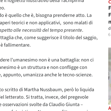
 il foglietto illustrativo della Tachipirina
F
eo.
F
ondo è quello che è, bisogna prenderne atto. La
n
saperi teorici e non applicativi, sono malati di
d
ispetto alle necessità del tempo presente
.
6
ttaglia che, come suggerisce il titolo del saggio,
 è fallimentare.
ndere l’umanesimo non è una battaglia: non ci
anesimo è un struttura e non confligge con
 e, appunto, umanizza anche le tecno-scienze.
to scritto di Martha Nussbaum, però lo liquida
l letterato. Si tratta, invece, del pregevole
le osservazioni svolte da Claudio Giunta –