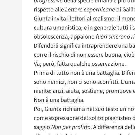
progressive
della specie umana è più utile
rispetto alle
Lettere copernicane
di Galil
Giunta invita i lettori al realismo: il m
cultura umanistica, e in generale tutti i 
obsolescenza, appaiono
fuori sincrono r
Difenderli significa intraprendere una ba
corre il rischio di non essere buona, cioè
Va, però, fatta qualche osservazione.
Prima di tutto non è una battaglia. Dife
sono nemici, non ci sono sconfitti. L’um
niente: anzi, aiuta, sostiene, promuove
Non è una battaglia.
Poi, Giunta richiama nel suo testo un no
come espressione del solito piagnisteo de
saggio
Non per profitto
. A differenza del