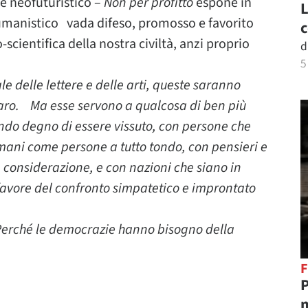
 e neofuturistico –
Non per profitto
espone in
L
 umanistico vada difeso, promosso e favorito
c
scientifica della nostra civiltà, anzi proprio
d
5
 delle lettere e delle arti, queste saranno
ro. Ma esse servono a qualcosa di ben più
ondo degno di essere vissuto, con persone che
 umani come persone a tutto tondo, con pensieri e
 considerazione, e con nazioni che siano in
 favore del confronto simpatetico e improntato
 Perché le democrazie hanno bisogno della
F
P
m