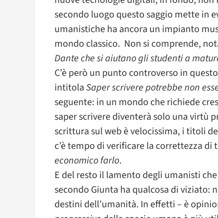
nuove tecnologie digitali, in fondo, non f
secondo luogo questo saggio mette in evi
umanistiche ha ancora un impianto musea
mondo classico. Non si comprende, nota
Dante che si aiutano gli studenti a matu
C’è però un punto controverso in questo 
intitola
Saper scrivere potrebbe non esse
seguente: in un mondo che richiede cresc
saper scrivere diventerà solo una virtù p
scrittura sul web è velocissima, i titoli 
c’è tempo di verificare la correttezza di
economico farlo
.
E del resto il lamento degli umanisti che 
secondo Giunta ha qualcosa di viziato: nas
destini dell’umanità. In effetti – è opini