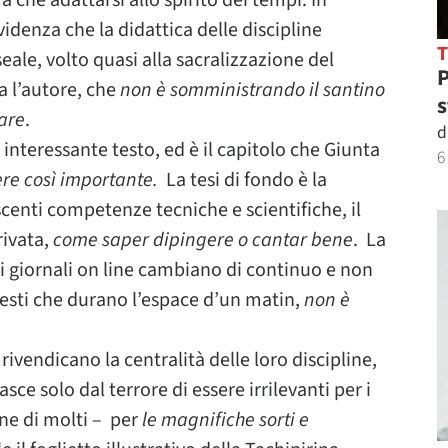
a che adattarsi allo spirito dei tempi. In
denza che la didattica delle discipline
le, volto quasi alla sacralizzazione del
P
 l’autore, che
non è somministrando il santino
s
rare
.
d
interessante testo, ed è il capitolo che Giunta
6
re così importante.
La tesi di fondo è la
enti competenze tecniche e scientifiche, il
rivata,
come saper dipingere o cantar bene
. La
dei giornali on line cambiano di continuo e non
 testi che durano l’espace d’un matin,
non è
rivendicano la centralità delle loro discipline,
ce solo dal terrore di essere irrilevanti per i
one di molti – per
le magnifiche sorti e