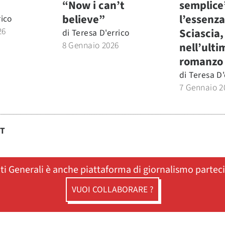
“Now i can’t
semplice
believe”
l’essenza
rico
26
Sciascia,
di
Teresa D'errico
8 Gennaio 2026
nell’ulti
romanzo
di
Teresa D'
7 Gennaio 2
ST
ati Generali è anche piattaforma di giornalismo partec
VUOI COLLABORARE ?