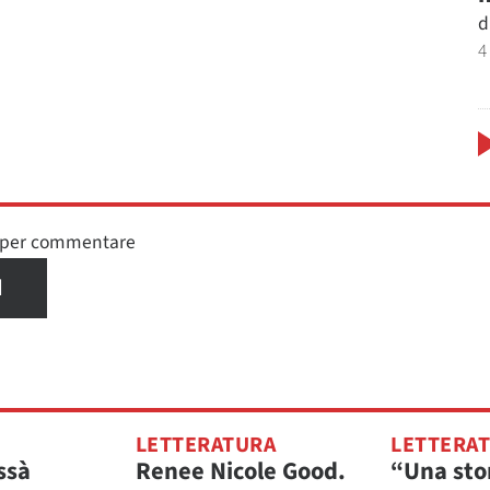
d
4
n per commentare
I
LETTERATURA
LETTERA
ssà
Renee Nicole Good.
“Una sto