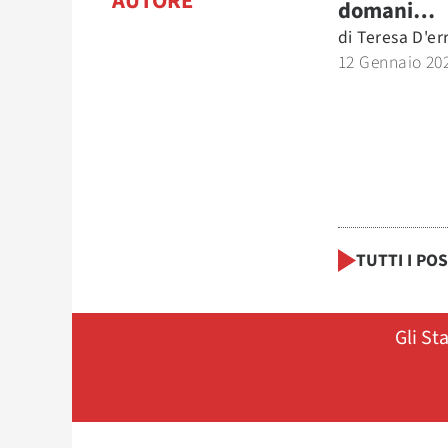
AUTORE
domani…
di
Teresa D'er
12 Gennaio 20
TUTTI I PO
Gli St