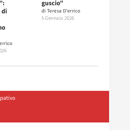
”:
guscio”
 di
di
Teresa D'errico
5 Gennaio 2026
mo
errico
026
ipativo