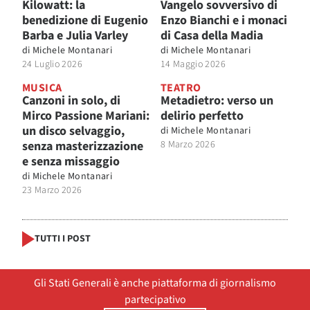
Kilowatt: la
Vangelo sovversivo di
benedizione di Eugenio
Enzo Bianchi e i monaci
Barba e Julia Varley
di Casa della Madia
di
Michele Montanari
di
Michele Montanari
24 Luglio 2026
14 Maggio 2026
MUSICA
TEATRO
Canzoni in solo, di
Metadietro: verso un
Mirco Passione Mariani:
delirio perfetto
un disco selvaggio,
di
Michele Montanari
senza masterizzazione
8 Marzo 2026
e senza missaggio
di
Michele Montanari
23 Marzo 2026
TUTTI I POST
Gli Stati Generali è anche piattaforma di giornalismo
partecipativo