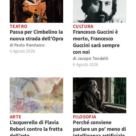
TEATRO
CULTURA
Passa per Cimbelino la
Francesco Guccini è
nuova strada dell’Opra
morto, Francesco
Guccini sarà sempre
di
Paolo Randazzo
6 Agosto 2026
con noi
di
Jacopo Tondelli
6 Agosto 2026
ARTE
FILOSOFIA
L’acquerello di Flavia
Perché conviene
Rebori contro la fretta
parlare un po’ meno di
dell’arte
intelligenza artificiale