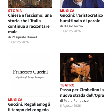
STORIA
MUSICA
Chiesa e fascismo: una
Guccini: l’aristocratico
storia che l’Italia
burattinaio di parole
continua a raccontare
di
Biagio Riccio
male
7 Agosto 2026
di
Pasquale Hamel
7 Agosto 2026
TEATRO
Passa per Cimbelino la
nuova strada dell’Opra
MUSICA
di
Paolo Randazzo
Guccini. Regaliamogli
6 Agosto 2026
il tempo del congedo