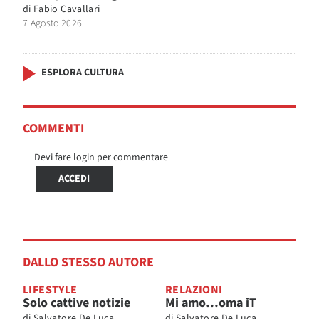
di
Fabio Cavallari
7 Agosto 2026
ESPLORA CULTURA
COMMENTI
Devi fare login per commentare
ACCEDI
DALLO STESSO AUTORE
LIFESTYLE
RELAZIONI
Solo cattive notizie
Mi amo…oma iT
di
Salvatore De Luca
di
Salvatore De Luca