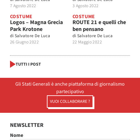
7 Agosto 2022
3 Agosto 2022
COSTUME
COSTUME
Logos – Magna Grecia
ROUTE 21 e quelli che
Park Krotone
ben pensano
di
Salvatore De Luca
di
Salvatore De Luca
26 Giugno 2022
22 Maggio 2022
TUTTI I POST
Gli Stati Generali è anche piattaforma di giornalismo
partecipativo
VUOI COLLABORARE ?
NEWSLETTER
Nome