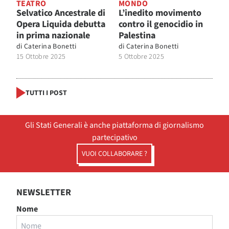
TEATRO
MONDO
Selvatico Ancestrale di
L’inedito movimento
Opera Liquida debutta
contro il genocidio in
in prima nazionale
Palestina
di
Caterina Bonetti
di
Caterina Bonetti
15 Ottobre 2025
5 Ottobre 2025
TUTTI I POST
Gli Stati Generali è anche piattaforma di giornalismo
partecipativo
VUOI COLLABORARE ?
NEWSLETTER
Nome