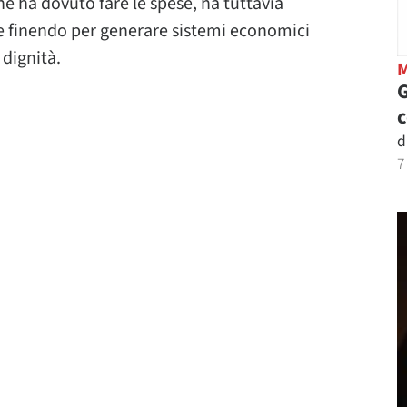
e ha dovuto fare le spese, ha tuttavia
e finendo per generare sistemi economici
 dignità.
G
d
7