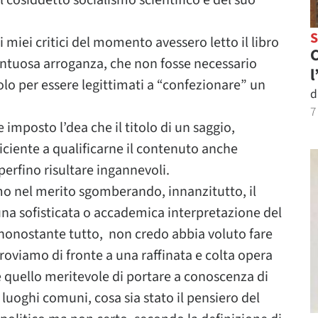
l cosiddetto socialismo scientifico e del suo
miei critici del momento avessero letto il libro
C
untuosa arroganza, che non fosse necessario
l
tolo per essere legittimati a “confezionare” un
d
7
imposto l’dea che il titolo di un saggio,
ciente a qualificarne il contenuto anche
perfino risultare ingannevoli.
o nel merito sgomberando, innanzitutto, il
 una sofisticata o accademica interpretazione del
 nonostante tutto, non credo abbia voluto fare
troviamo di fronte a una raffinata e colta opera
te quello meritevole di portare a conoscenza di
 luoghi comuni, cosa sia stato il pensiero del