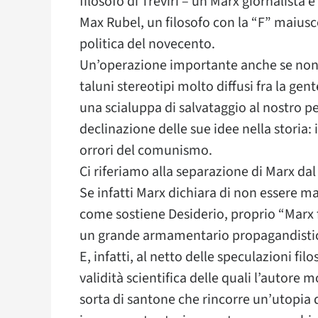
filosofo di Treviri – un Marx giornalista 
Max Rubel, un filosofo con la “F” maiusco
politica del novecento.
Un’operazione importante anche se non n
taluni stereotipi molto diffusi fra la gen
una scialuppa di salvataggio al nostro pe
declinazione delle sue idee nella storia: 
orrori del comunismo.
Ci riferiamo alla separazione di Marx da
Se infatti Marx dichiara di non essere ma
come sostiene Desiderio, proprio “Marx f
un grande armamentario propagandistico
E, infatti, al netto delle speculazioni fi
validità scientifica delle quali l’autor
sorta di santone che rincorre un’utopia 