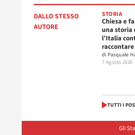
STORIA
DALLO STESSO
Chiesa e f
AUTORE
una storia
l’Italia co
raccontare
di
Pasquale H
7 Agosto 2026
TUTTI I PO
Gli St