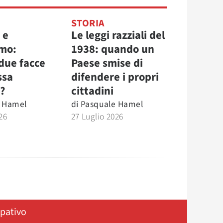
STORIA
 e
Le leggi razziali del
mo:
1938: quando un
due facce
Paese smise di
ssa
difendere i propri
?
cittadini
 Hamel
di
Pasquale Hamel
26
27 Luglio 2026
ipativo