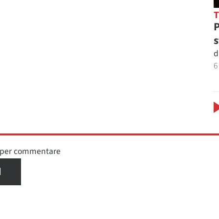
P
s
d
6
n per commentare
I