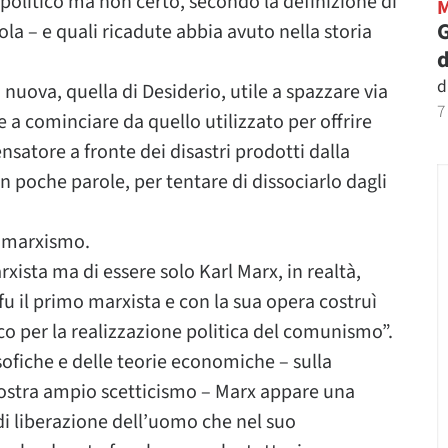
e politico ma non certo, secondo la definizione di
G
la – e quali ricadute abbia avuto nella storia
d
d
uova, quella di Desiderio, utile a spazzare via
7
te a cominciare da quello utilizzato per offrire
nsatore a fronte dei disastri prodotti dalla
in poche parole, per tentare di dissociarlo dagli
l marxismo.
rxista ma di essere solo Karl Marx, in realtà,
u il primo marxista e con la sua opera costruì
 per la realizzazione politica del comunismo”.
losofiche e delle teorie economiche – sulla
e mostra ampio scetticismo – Marx appare una
di liberazione dell’uomo che nel suo