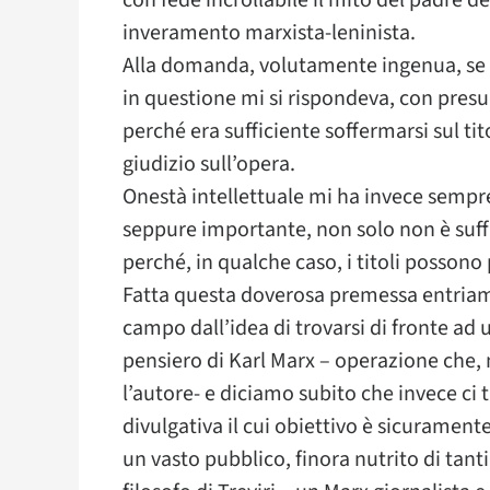
con fede incrollabile il mito del padre de
inveramento marxista-leninista.
Alla domanda, volutamente ingenua, se i 
in questione mi si rispondeva, con pres
perché era sufficiente soffermarsi sul ti
giudizio sull’opera.
Onestà intellettuale mi ha invece sempre 
seppure importante, non solo non è suffi
perché, in qualche caso, i titoli possono 
Fatta questa doverosa premessa entriam
campo dall’idea di trovarsi di fronte ad
pensiero di Karl Marx – operazione che,
l’autore- e diciamo subito che invece ci 
divulgativa il cui obiettivo è sicuramen
un vasto pubblico, finora nutrito di tanti