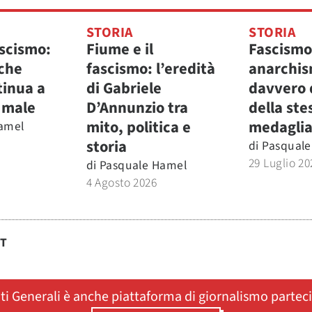
STORIA
STORIA
ascismo:
Fiume e il
Fascismo
 che
fascismo: l’eredità
anarchis
ntinua a
di Gabriele
davvero 
 male
D’Annunzio tra
della ste
mito, politica e
medaglia
amel
storia
di
Pasquale
29 Luglio 20
di
Pasquale Hamel
4 Agosto 2026
ST
ati Generali è anche piattaforma di giornalismo partec