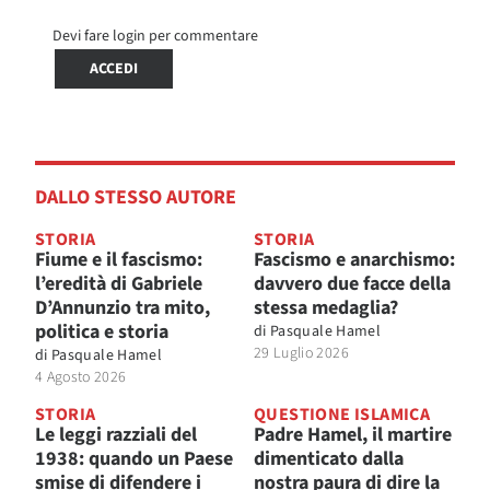
Devi fare login per commentare
ACCEDI
DALLO STESSO AUTORE
STORIA
STORIA
Fiume e il fascismo:
Fascismo e anarchismo:
l’eredità di Gabriele
davvero due facce della
D’Annunzio tra mito,
stessa medaglia?
politica e storia
di
Pasquale Hamel
29 Luglio 2026
di
Pasquale Hamel
4 Agosto 2026
STORIA
QUESTIONE ISLAMICA
Le leggi razziali del
Padre Hamel, il martire
1938: quando un Paese
dimenticato dalla
smise di difendere i
nostra paura di dire la