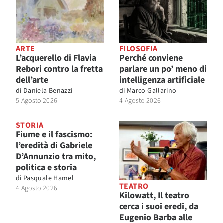
ARTE
FILOSOFIA
L’acquerello di Flavia
Perché conviene
Rebori contro la fretta
parlare un po’ meno di
dell’arte
intelligenza artificiale
di
Daniela Benazzi
di
Marco Gallarino
5 Agosto 2026
4 Agosto 2026
STORIA
Fiume e il fascismo:
l’eredità di Gabriele
D’Annunzio tra mito,
politica e storia
di
Pasquale Hamel
TEATRO
4 Agosto 2026
Kilowatt, Il teatro
cerca i suoi eredi, da
Eugenio Barba alle