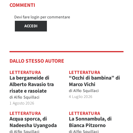
COMMENTI
Devi fare login per commentare
ACCEDI
DALLO STESSO AUTORE
LETTERATURA
LETTERATURA
La bergameide di
“Occhi di bambina” di
Alberto Ravasio tra
Marco Vichi
risate e rasoiate
di
Alfio Squillaci
4 Luglio 2026
di
Alfio Squillaci
1 Agosto 2026
LETTERATURA
LETTERATURA
Acqua sporca, di
La Sonnambula, di
Nadeesha Uyangoda
Bianca Pitzorno
di
Alfio Squillaci
di
Alfio Squillaci