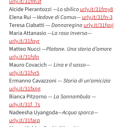
urly.it/31fm3f
Alcide Pierantozzi —
Lo sbilico
urly.it/31fmy8
Elena Rui —
Vedove di Camus
—
urly.it/31fn-3
Teresa Ciabatti —
Donnaregina
urly.it/31fpvj
Maria Attanasio —
La rosa inversa
—
urly.it/31fqyr
Matteo Nucci —
Platone. Una storia d’amore
urly.it/31fsfn
Mauro Covacich —
Lina e il sasso
—
urly.it/31fvr5
Ermanno Cavazzoni —
Storia di un’amicizia
urly.it/31fxng
Bianca Pitzorno —
La Sonnambula
—
urly.it/31f_7s
Nadeesha Uyangoda—
Acqua sporca
—
urly.it/31farq