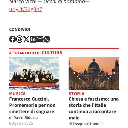
Marco Vichi —
Occhi di bambina
—
urly.it/31g3n7
CONDIVIDI
CULTURA
ALTRI ARTICOLI DI
MUSICA
STORIA
Francesco Guccini.
Chiesa e fascismo: una
Promemoria per non
storia che l’Italia
smettere di sognare
continua a raccontare
male
di
David Bidussa
8 Agosto 2026
di
Pasquale Hamel