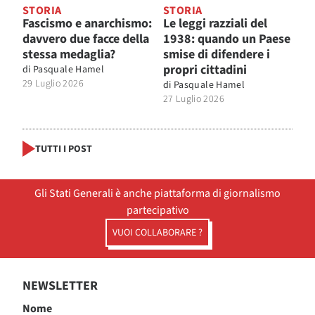
STORIA
STORIA
Fascismo e anarchismo:
Le leggi razziali del
davvero due facce della
1938: quando un Paese
stessa medaglia?
smise di difendere i
propri cittadini
di
Pasquale Hamel
29 Luglio 2026
di
Pasquale Hamel
27 Luglio 2026
TUTTI I POST
Gli Stati Generali è anche piattaforma di giornalismo
partecipativo
VUOI COLLABORARE ?
NEWSLETTER
Nome