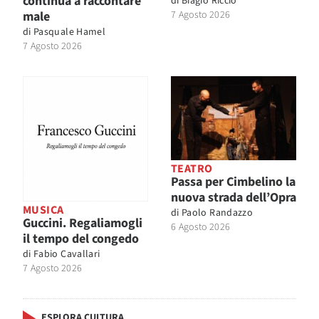
continua a raccontare
di
Biagio Riccio
male
7 Agosto 2026
di
Pasquale Hamel
7 Agosto 2026
TEATRO
Passa per Cimbelino la
nuova strada dell’Opra
MUSICA
di
Paolo Randazzo
Guccini. Regaliamogli
6 Agosto 2026
il tempo del congedo
di
Fabio Cavallari
7 Agosto 2026
ESPLORA CULTURA