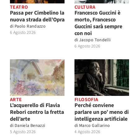
TEATRO
CULTURA
Passa per Cimbelino la
Francesco Guccini è
nuova strada dell’Opra
morto, Francesco
Guccini sarà sempre
di
Paolo Randazzo
6 Agosto 2026
con noi
di
Jacopo Tondelli
6 Agosto 2026
ARTE
FILOSOFIA
L’acquerello di Flavia
Perché conviene
Rebori contro la fretta
parlare un po’ meno di
dell’arte
intelligenza artificiale
di
Daniela Benazzi
di
Marco Gallarino
5 Agosto 2026
4 Agosto 2026