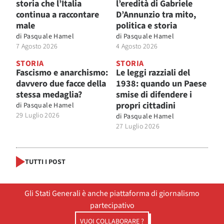
storia che l’Italia
l’eredità di Gabriele
continua a raccontare
D’Annunzio tra mito,
male
politica e storia
di
Pasquale Hamel
di
Pasquale Hamel
7 Agosto 2026
4 Agosto 2026
STORIA
STORIA
Fascismo e anarchismo:
Le leggi razziali del
davvero due facce della
1938: quando un Paese
stessa medaglia?
smise di difendere i
propri cittadini
di
Pasquale Hamel
29 Luglio 2026
di
Pasquale Hamel
27 Luglio 2026
TUTTI I POST
Gli Stati Generali è anche piattaforma di giornalismo
partecipativo
VUOI COLLABORARE ?