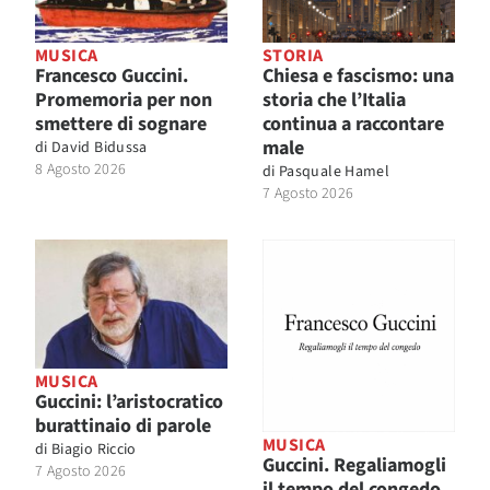
MUSICA
STORIA
Francesco Guccini.
Chiesa e fascismo: una
Promemoria per non
storia che l’Italia
smettere di sognare
continua a raccontare
male
di
David Bidussa
8 Agosto 2026
di
Pasquale Hamel
7 Agosto 2026
MUSICA
Guccini: l’aristocratico
burattinaio di parole
MUSICA
di
Biagio Riccio
Guccini. Regaliamogli
7 Agosto 2026
il tempo del congedo