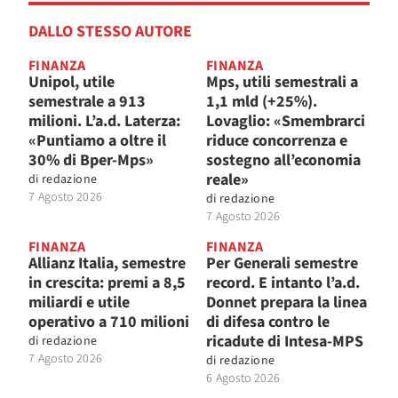
DALLO STESSO AUTORE
FINANZA
FINANZA
Unipol, utile
Mps, utili semestrali a
semestrale a 913
1,1 mld (+25%).
milioni. L’a.d. Laterza:
Lovaglio: «Smembrarci
«Puntiamo a oltre il
riduce concorrenza e
30% di Bper-Mps»
sostegno all’economia
reale»
di
redazione
7 Agosto 2026
di
redazione
7 Agosto 2026
FINANZA
FINANZA
Allianz Italia, semestre
Per Generali semestre
in crescita: premi a 8,5
record. E intanto l’a.d.
miliardi e utile
Donnet prepara la linea
operativo a 710 milioni
di difesa contro le
ricadute di Intesa-MPS
di
redazione
7 Agosto 2026
di
redazione
6 Agosto 2026