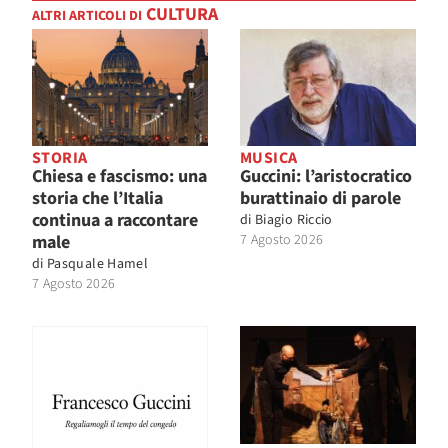
CULTURA
ALTRI ARTICOLI DI
STORIA
MUSICA
Chiesa e fascismo: una
Guccini: l’aristocratico
storia che l’Italia
burattinaio di parole
continua a raccontare
di
Biagio Riccio
male
7 Agosto 2026
di
Pasquale Hamel
7 Agosto 2026