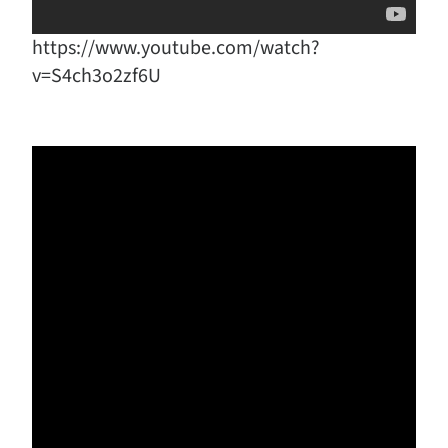
https://www.youtube.com/watch?
v=S4ch3o2zf6U