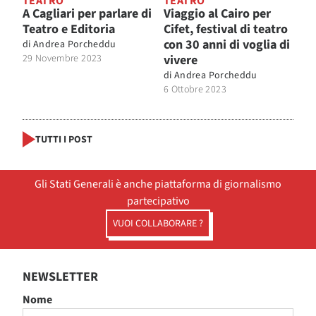
TEATRO
TEATRO
A Cagliari per parlare di
Viaggio al Cairo per
Teatro e Editoria
Cifet, festival di teatro
con 30 anni di voglia di
di
Andrea Porcheddu
29 Novembre 2023
vivere
di
Andrea Porcheddu
6 Ottobre 2023
TUTTI I POST
Gli Stati Generali è anche piattaforma di giornalismo
partecipativo
VUOI COLLABORARE ?
NEWSLETTER
Nome