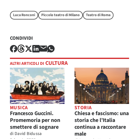
Luca Ronconi
Piccolo teatro di Milano
Teatro di Roma
CONDIVIDI
CULTURA
ALTRI ARTICOLI DI
MUSICA
STORIA
Francesco Guccini.
Chiesa e fascismo: una
Promemoria per non
storia che l’Italia
smettere di sognare
continua a raccontare
male
di
David Bidussa