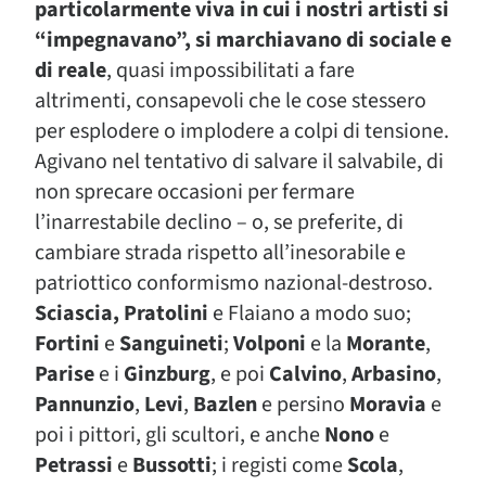
particolarmente viva in cui i nostri artisti si
“impegnavano”, si marchiavano di sociale e
di reale
, quasi impossibilitati a fare
altrimenti, consapevoli che le cose stessero
per esplodere o implodere a colpi di tensione.
Agivano nel tentativo di salvare il salvabile, di
non sprecare occasioni per fermare
l’inarrestabile declino – o, se preferite, di
cambiare strada rispetto all’inesorabile e
patriottico conformismo nazional-destroso.
Sciascia,
Pratolini
e Flaiano a modo suo;
Fortini
e
Sanguineti
;
Volponi
e la
Morante
,
Parise
e i
Ginzburg
, e poi
Calvino
,
Arbasino
,
Pannunzio
,
Levi
,
Bazlen
e persino
Moravia
e
poi i pittori, gli scultori, e anche
Nono
e
Petrassi
e
Bussotti
; i registi come
Scola
,