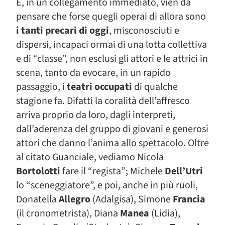
E, in un collegamento immediato, vien da
pensare che forse quegli operai di allora sono
i tanti precari di oggi
, misconosciuti e
dispersi, incapaci ormai di una lotta collettiva
e di “classe”, non esclusi gli attori e le attrici in
scena, tanto da evocare, in un rapido
passaggio, i
teatri occupati
di qualche
stagione fa. Difatti la coralità dell’affresco
arriva proprio da loro, dagli interpreti,
dall’aderenza del gruppo di giovani e generosi
attori che danno l’anima allo spettacolo. Oltre
al citato Guanciale, vediamo Nicola
Bortolotti
fare il “regista”; Michele
Dell’Utri
lo “sceneggiatore”, e poi, anche in più ruoli,
Donatella
Allegro
(Adalgisa), Simone
Francia
(il cronometrista), Diana
Manea
(Lidia),