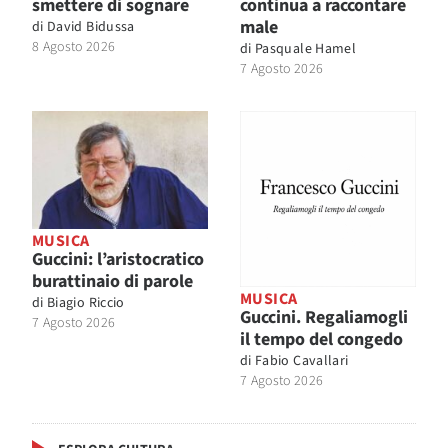
smettere di sognare
continua a raccontare
male
di
David Bidussa
8 Agosto 2026
di
Pasquale Hamel
7 Agosto 2026
MUSICA
Guccini: l’aristocratico
burattinaio di parole
MUSICA
di
Biagio Riccio
Guccini. Regaliamogli
7 Agosto 2026
il tempo del congedo
di
Fabio Cavallari
7 Agosto 2026