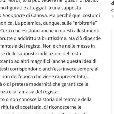
o di Marat
) lo si può vedere nei quadri di David.
d
o figurati e atteggiati a una supposta
d
a Bonaparte
di Canova. Ma perché quei costumi
7
onica. La polemica, dunque, sulle “arbitrarie”
 Certo che esistono anche in questi allestimenti
brutte o addirittura bruttissime. Ma ciò dipende
fantasia del regista. Non è che nelle messe in
ose delle supposte indicazioni del testo
ccanto ad altri magnifici (anche questa idea di
 testi corrispondono anch’essi invece sempre al
 e non dell’epoca che viene rappresentata).
eltà o di pretesa modernità che garantisce la
enza e la fantasia del regista.
tto o non conosce la storia del teatro e della
rifiuta di accettarla, di riconoscerne le