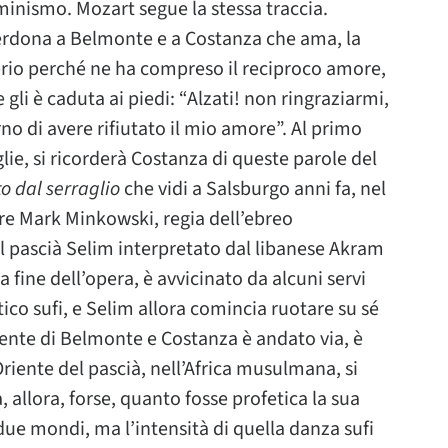
minismo. Mozart segue la stessa traccia.
rdona a Belmonte e a Costanza che ama, la
prio perché ne ha compreso il reciproco amore,
li è caduta ai piedi: “Alzati! non ringraziarmi,
no di avere rifiutato il mio amore”. Al primo
lie, si ricorderà Costanza di queste parole del
o dal serraglio
che vidi a Salsburgo anni fa, nel
ore Mark Minkowski, regia dell’ebreo
 pascià Selim interpretato dal libanese Akram
a fine dell’opera, è avvicinato da alcuni servi
tico sufi, e Selim allora comincia ruotare su sé
cidente di Belmonte e Costanza è andato via, è
Oriente del pascià, nell’Africa musulmana, si
 allora, forse, quanto fosse profetica la sua
 due mondi, ma l’intensità di quella danza sufi