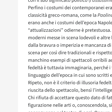
con il suo significato politico (
l’assassini
Perfino i costumi dei contemporanei eran
classicità greco-romana, come la
Paolin
erano anche i costumi dell’epoca Napole
“attualizzazioni” odierne è pretestuosa.
moderni messe in scena lodevoli e altre 
dalla bravura o imperizia e mancanza di 
scena per così dire tradizionali e rispett
manchino esempi di spettacoli orribili a
fedeltà è tuttavia immaginaria, perché i
linguaggio dell’epoca in cui sono scritti
Ripeto, non è il criterio di illusoria fed
riuscita dello spettacolo, bensì l’intellig
Chi rifiuta di accettare questo dato di fa
figurazione nelle arti o, conoscendola, si 