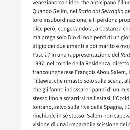
veneziano con idee che anticipano l’illu
Quando Selim, nel
Ratto dal Serraglio
pe
loro insubordinazione, e li perdona pro
dice però, congedandola, a Costanza che g
ma prega solo Dio di non pentirti un gior
litigio dei due amanti e poi marito e mog
Pascià? In una rappresentazione del
Ratt
1997, nel cortile della Residenza, dirett
francoungherese François Abou Salem, il
Tillawie, che rimasto solo sulla scena, all
che gli fanno indossare i panni di un mis
stesso fino a smarrirsi nell’estasi: l’Oc
lontano, salvo sulle rive della Spagna, l’
rinchiude in sé stesso. Salem non sapeva,
visione di una irreparabile scissione dei