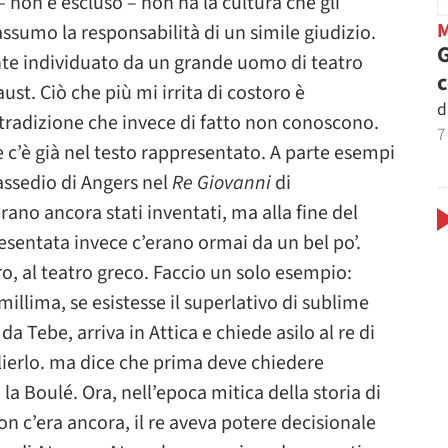
 non è escluso – non ha la cultura che gli
ssumo la responsabilità di un simile giudizio.
G
ente individuato da un grande uomo di teatro
st. Ciò che più mi irrita di costoro è
d
a tradizione che invece di fatto non conoscono.
7
e c’è già nel testo rappresentato. A parte esempi
assedio di Angers nel
Re Giovanni
di
rano ancora stati inventati, ma alla fine del
sentata invece c’erano ormai da un bel po’.
o, al teatro greco. Faccio un solo esempio:
millima, se esistesse il superlativo di sublime
a Tebe, arriva in Attica e chiede asilo al re di
lierlo. ma dice che prima deve chiedere
a Boulé. Ora, nell’epoca mitica della storia di
n c’era ancora, il re aveva potere decisionale