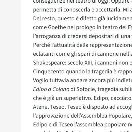
conseguenze nel teatro di oggi. Oppure –
permetta di conoscerla e accettarla. Mi a
Del resto, questo è difetto già lucidam
come Goethe nel prologo in teatro del Fau
l’arroganza di credersi depositari di un
Perché l’attualità della rappresentazion
eclatanti come gli spari di cannone nell’
Shakespeare: secolo XIII, i cannoni non e
Cinquecento quando la tragedia è rappre
Voglio tuttavia andare ancora più indietr
Edipo a Colono
di Sofocle, tragedia subli
che è già un superlativo. Edipo, cacciato d
Atene, Teseo. Teseo è disposto ad accog
l’approvazione dell’Assemblea Popolare, l
Edipo e di Teseo l’assemblea popolare no