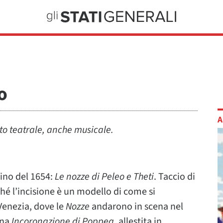
o
A
sto teatrale, anche musicale.
gino del 1654:
Le nozze di Peleo e Theti
. Taccio di
hé l’incisione è un modello di come si
 Venezia, dove le
Nozze
andarono in scena nel
ana
Incoronazione di Poppea
, allestita in