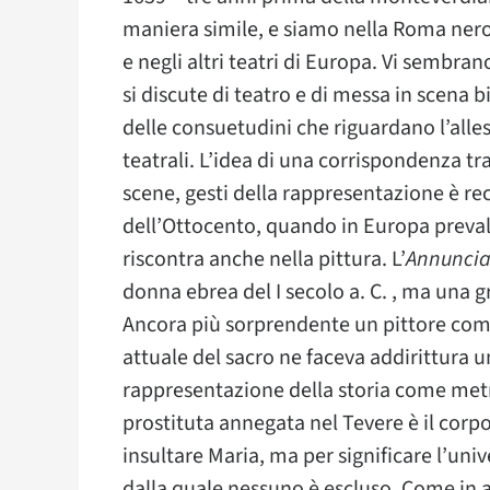
maniera simile, e siamo nella Roma neron
e negli altri teatri di Europa. Vi sembr
si discute di teatro e di messa in scena
delle consuetudini che riguardano l’alle
teatrali. L’idea di una corrispondenza t
scene, gesti della rappresentazione è re
dell’Ottocento, quando in Europa prevale 
riscontra anche nella pittura. L’
Annunci
donna ebrea del I secolo a. C. , ma una g
Ancora più sorprendente un pittore com
attuale del sacro ne faceva addirittura u
rappresentazione della storia come metro
prostituta annegata nel Tevere è il corpo
insultare Maria, ma per significare l’un
dalla quale nessuno è escluso. Come in a