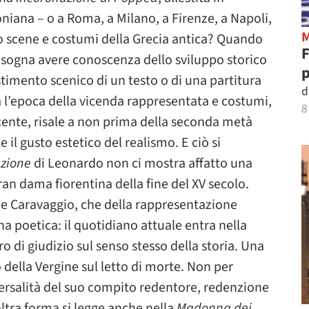
iana – o a Roma, a Milano, a Firenze, a Napoli,
ano scene e costumi della Grecia antica? Quando
 bisogna avere conoscenza dello sviluppo storico
p
stimento scenico di un testo o di una partitura
d
ra l’epoca della vicenda rappresentata e costumi,
8
cente, risale a non prima della seconda metà
il gusto estetico del realismo. E ciò si
azione
di Leonardo non ci mostra affatto una
ran dama fiorentina della fine del XV secolo.
e Caravaggio, che della rappresentazione
na poetica: il quotidiano attuale entra nella
 di giudizio sul senso stesso della storia. Una
 della Vergine sul letto di morte. Non per
iversalità del suo compito redentore, redenzione
ltra forma si legge anche nella
Madonna dei