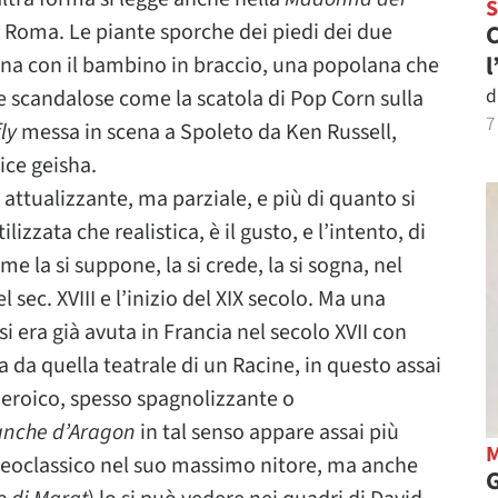
a Roma. Le piante sporche dei piedi dei due
C
l
onna con il bambino in braccio, una popolana che
d
 scandalose come la scatola di Pop Corn sulla
7
ly
messa in scena a Spoleto da Ken Russell,
ice geisha.
 attualizzante, ma parziale, e più di quanto si
lizzata che realistica, è il gusto, e l’intento, di
me la si suppone, la si crede, la si sogna, nel
 sec. XVIII e l’inizio del XIX secolo. Ma una
si era già avuta in Francia nel secolo XVII con
a da quella teatrale di un Racine, in questo assai
 eroico, spesso spagnolizzante o
anche d’Aragon
in tal senso appare assai più
neoclassico nel suo massimo nitore, ma anche
G