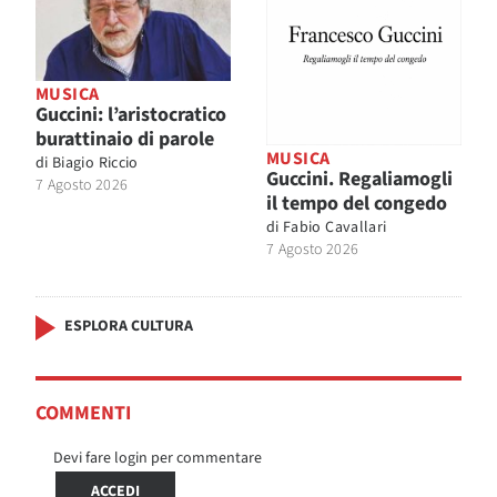
MUSICA
Guccini: l’aristocratico
burattinaio di parole
MUSICA
di
Biagio Riccio
Guccini. Regaliamogli
7 Agosto 2026
il tempo del congedo
di
Fabio Cavallari
7 Agosto 2026
ESPLORA CULTURA
COMMENTI
Devi fare login per commentare
ACCEDI