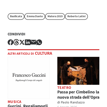
Basilicata
Emma Dante
Matera 2019
Roberto Latini
CONDIVIDI
CULTURA
ALTRI ARTICOLI DI
TEATRO
Passa per Cimbelino la
nuova strada dell’Opra
MUSICA
di
Paolo Randazzo
Guccini. Regaliamogli