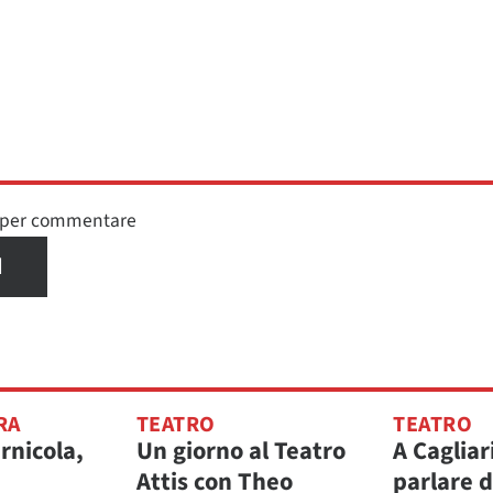
n per commentare
I
RA
TEATRO
TEATRO
rnicola,
Un giorno al Teatro
A Cagliar
Attis con Theo
parlare d