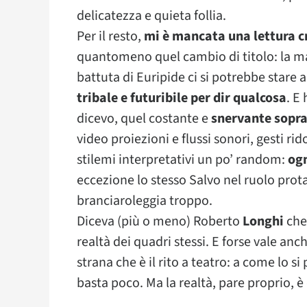
delicatezza e quieta follia.
Per il resto,
mi è mancata una lettura c
quantomeno quel cambio di titolo: la mate
battuta di Euripide ci si potrebbe stare 
tribale e futuribile per dir qualcosa
. E
dicevo, quel costante e
snervante sopra
video proiezioni e flussi sonori, gesti r
stilemi interpretativi un po’ random:
ogn
eccezione lo stesso Salvo nel ruolo prot
branciaroleggia troppo.
Diceva (più o meno) Roberto
Longhi
che 
realtà dei quadri stessi. E forse vale an
strana che è il rito a teatro: a come lo s
basta poco. Ma la realtà, pare proprio, 