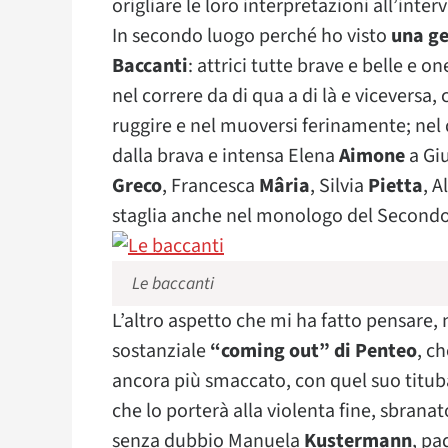
origliare le loro interpretazioni all’interv
In secondo luogo perché ho visto
una ge
Baccanti
: attrici tutte brave e belle e 
nel correre da di qua a di là e viceversa
ruggire e nel muoversi ferinamente; nel di
dalla brava e intensa Elena
Aimone
a Gi
Greco
, Francesca
Mâria
, Silvia
Pietta
, 
staglia anche nel monologo del Second
Le baccanti
L’altro aspetto che mi ha fatto pensare, 
sostanziale
“coming out” di
Penteo
, c
ancora più smaccato, con quel suo titu
che lo porterà alla violenta fine, sbranat
senza dubbio Manuela
Kustermann
, pa