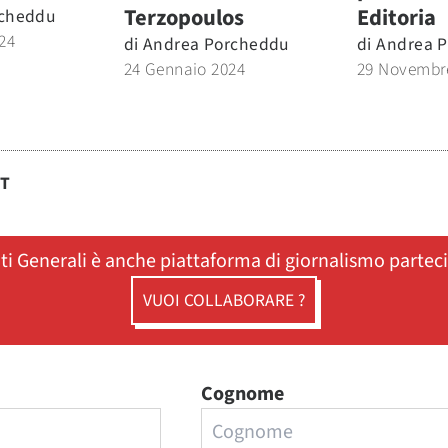
Terzopoulos
Editoria
rcheddu
24
di
Andrea Porcheddu
di
Andrea 
24 Gennaio 2024
29 Novembr
ST
ati Generali è anche piattaforma di giornalismo partec
VUOI COLLABORARE ?
Cognome