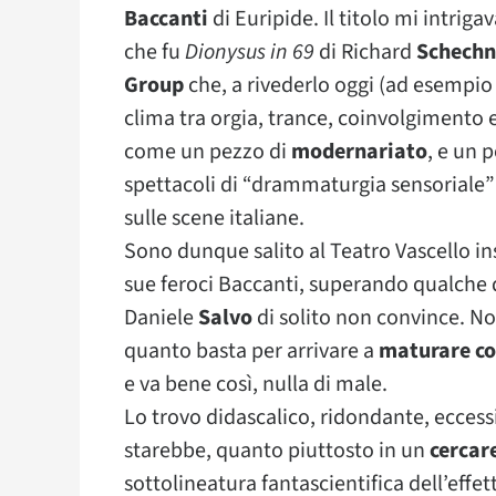
Baccanti
di Euripide. Il titolo mi intriga
che fu
Dionysus in 69
di Richard
Schechn
Group
che, a rivederlo oggi (ad esempio 
clima tra orgia, trance, coinvolgimento e
come un pezzo di
modernariato
, e un 
spettacoli di “drammaturgia sensoriale”
sulle scene italiane.
Sono dunque salito al Teatro Vascello in
sue feroci Baccanti, superando qualche di
Daniele
Salvo
di solito non convince. No
quanto basta per arrivare a
maturare co
e va bene così, nulla di male.
Lo trovo didascalico, ridondante, eccess
starebbe, quanto piuttosto in un
cercare
sottolineatura fantascientifica dell’effet