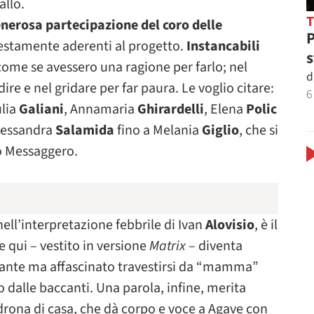
allo.
nerosa partecipazione del coro delle
P
onestamente aderenti al progetto.
Instancabili
s
, come se avessero una ragione per farlo; nel
d
re e nel gridare per far paura. Le voglio citare:
6
ulia
Galiani
, Annamaria
Ghirardelli
, Elena
Polic
Alessandra
Salamida
fino a Melania
Giglio
, che si
o Messaggero.
nell’interpretazione febbrile di Ivan
Alovisio
, è il
he qui – vestito in versione
Matrix
– diventa
bante ma affascinato travestirsi da “mamma”
o dalle baccanti. Una parola, infine, merita
drona di casa, che dà corpo e voce a Agave con