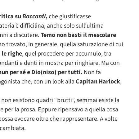
ritica su
Baccanti
,
che giustificasse
ria è difficilina, anche solo sull’ultima
anni a discutere.
Temo non basti il mescolare
 ho trovato, in generale, quella saturazione di cui
 le righe
, quel procedere per accumulo, tra
idondanti e denti in mostra per ringhiare. Ma con
un per sé e Dio(niso) per tutti.
Non fa
agonista che, con un look alla
Capitan Harlock
,
non esistono quadri “brutti”, semmai esiste la
che per la prosa. Eppure ripensavo a quella cosa
i possa evocare oltre che rappresentare. A volte
è cambiata.