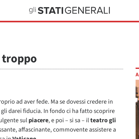
a troppo
A
roprio ad aver fede. Ma se dovessi credere in
gli darei fiducia. In fondo ci ha fatto scoprire
ulgente sul
piacere
, e poi – si sa – il
teatro gli
essante, affascinante, commovente assistere a