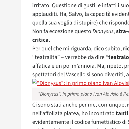
irritato. Questione di gusti: e infatti i s
applauditi. Ha, Salvo, la capacità eviden
quella sua voglia di stupire) che rispond
Non fa eccezione questo
Dionysus
,
stra-
critica
.
Per quel che mi riguarda, dico subito,
ri
“teatralità” – verrebbe da dire “
teatral
affatica e un po’ m’annoia. Ma, ripeto, p
spettatori del Vascello si sono divertiti
“Dionysus”: in primo piano Ivan Alovisio è P
Ci sono stati anche per me, comunque,
nell’affollata platea, ho incontrato
tanti
evidentemente il codice fumettistico di 