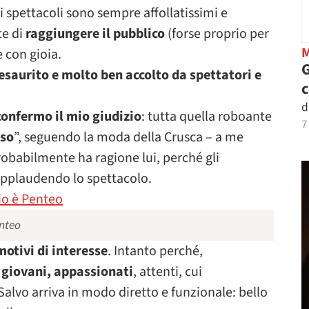
uoi spettacoli sono sempre affollatissimi e
te di
raggiungere il pubblico
(forse proprio per
e con gioia.
G
esaurito e molto ben accolto da spettatori e
d
confermo il mio giudizio
: tutta quella roboante
7
oso
”, seguendo la moda della Crusca – a me
robabilmente ha ragione lui, perché gli
, applaudendo lo spettacolo.
enteo
motivi di interesse
. Intanto perché,
 giovani, appassionati
, attenti, cui
Salvo arriva in modo diretto e funzionale: bello