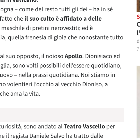
sa in
Vaticano
.
ogna – come del resto tutti gli dei – ha in sé
 fatto che
il suo culto è affidato a delle
C
maschile di pretini nerovestiti; ed è
l
ria, quella frenesia di gioia che nonostante tutto
d
7
 al suo opposto, il noioso
Apollo
. Dionisiaco ed
lia, sono volti possibili dell’essere quotidiano,
uovo – nella prassi quotidiana. Noi stiamo in
 volentieri l’occhio al vecchio Dioniso, a
che ama la vita.
curiosità, sono andato al
Teatro Vascello
per
e il regista Daniele Salvo ha tratto dalle