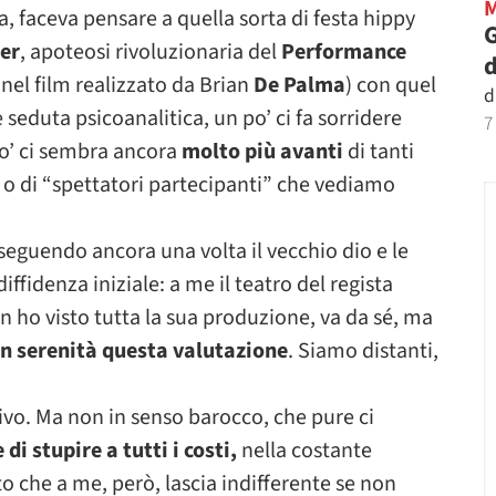
va, faceva pensare a quella sorta di festa hippy
G
er
, apoteosi rivoluzionaria del
Performance
d
nel film realizzato da Brian
De Palma
) con quel
d
 seduta psicoanalitica, un po’ ci fa sorridere
7
po’ ci sembra ancora
molto più avanti
di tanti
 o di “spettatori partecipanti” che vediamo
seguendo ancora una volta il vecchio dio e le
ffidenza iniziale: a me il teatro del regista
n ho visto tutta la sua produzione, va da sé, ma
n serenità questa valutazione
. Siamo distanti,
ivo. Ma non in senso barocco, che pure ci
 di stupire a tutti i costi,
nella costante
to che a me, però, lascia indifferente se non