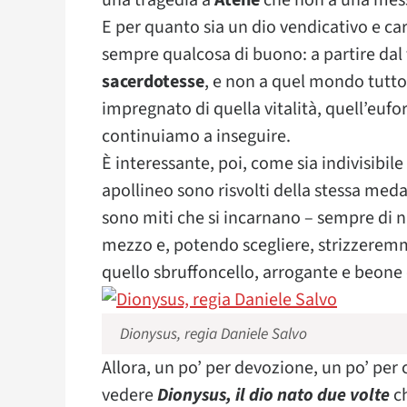
una tragedia a
Atene
che non a una mes
E per quanto sia un dio vendicativo e car
sempre qualcosa di buono: a partire dal
sacerdotesse
, e non a quel mondo tutto 
impregnato di quella vitalità, quell’eufo
continuiamo a inseguire.
È interessante, poi, come sia indivisibile
apollineo sono risvolti della stessa medag
sono miti che si incarnano – sempre di n
mezzo e, potendo scegliere, strizzeremmo
quello sbruffoncello, arrogante e beone 
Dionysus, regia Daniele Salvo
Allora, un po’ per devozione, un po’ per 
vedere
Dionysus, il dio nato due volte
ch