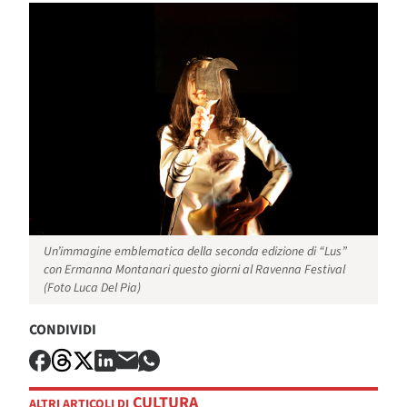
Un’immagine emblematica della seconda edizione di “Lus”
con Ermanna Montanari questo giorni al Ravenna Festival
(Foto Luca Del Pia)
CONDIVIDI
CULTURA
ALTRI ARTICOLI DI