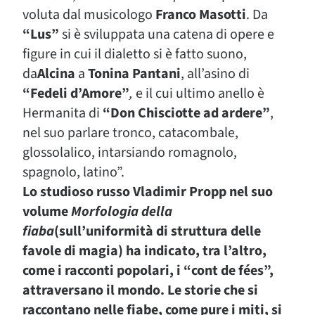
voluta dal musicologo
Franco Masotti
. Da
“Lus”
si è sviluppata una catena di opere e
figure in cui il dialetto si è fatto suono,
da
Alcina
a
Tonina Pantani
, all’asino di
“Fedeli d’Amore”
,
e
il cui ultimo anello è
Hermanita di
“Don Chisciotte ad ardere”
,
nel suo parlare tronco, catacombale,
glossolalico, intarsiando romagnolo,
spagnolo, latino”.
Lo studioso russo Vladimir Propp nel suo
volume
Morfologia della
fiaba
(sull’uniformità di struttura delle
favole di magia) ha indicato, tra l’altro,
come i racconti popolari, i “cont de fées”,
attraversano il mondo. Le storie che si
raccontano nelle fiabe, come pure i miti, si