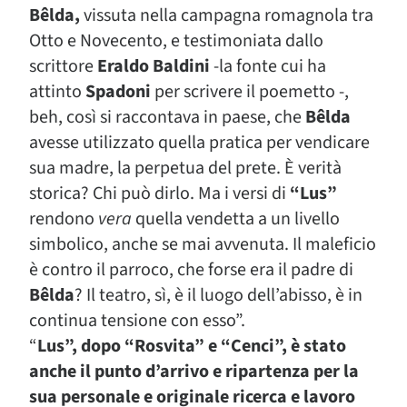
Bêlda
,
vissuta nella campagna romagnola tra
Otto e Novecento, e testimoniata dallo
scrittore
Eraldo Baldini
-la fonte cui ha
attinto
Spadoni
per scrivere il poemetto -,
beh, così si raccontava in paese, che
Bêlda
avesse utilizzato quella pratica per vendicare
sua madre, la perpetua del prete. È verità
storica? Chi può dirlo. Ma i versi di
“Lus”
rendono
vera
quella vendetta a un livello
simbolico, anche se mai avvenuta. Il maleficio
è contro il parroco, che forse era il padre di
Bêlda
? Il teatro, sì, è il luogo dell’abisso, è in
continua tensione con esso”.
“
Lus”
, dopo
“Rosvita” e “Cenci”
, è stato
anche il punto d’arrivo e ripartenza per la
sua personale e originale ricerca e lavoro