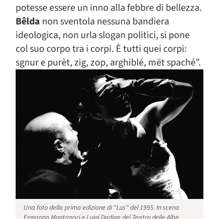
potesse essere un inno alla febbre di bellezza.
Bêlda
non sventola nessuna bandiera
ideologica, non urla slogan politici, si pone
col suo corpo tra i corpi. È tutti quei corpi:
sgnur e purèt, zig, zop, arghiblé, mët spaché”.
Una foto della prima edizione di “Lus” del 1995. In scena
Ermanna Montanari e Luigi Dadina del Teatro delle Albe