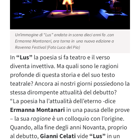
Un’immagine di “Lus” andata in scena dieci anni fa .con
Ermanna Montanari, ora torna in una nuova edizione a
Ravenna Festival (Foto Luca del Pia)
In
“Lus”
la
poesia si fa teatro e il verso
diventa invettiva. Ma quali sono le ragioni
profonde di questa storia e del suo testo
teatrale? Ancora ai nostri giorni possiedono la
stessa dirompente attualità del debutto?
“
La poesia ha l’attualità dell’eterno -dice
Ermanna Montanari
in una pausa delle prove
– la sua
ragione
è un colloquio con l’origine.
Quando, alla fine degli anni Novanta, proprio
al debutto,
Gianni Celati
vide
“Lus”
in un