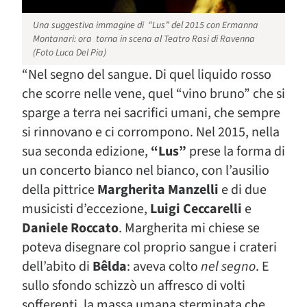
Una suggestiva immagine di “Lus” del 2015 con Ermanna
Montanari: ora torna in scena al Teatro Rasi di Ravenna
(Foto Luca Del Pia)
“
Nel segno del sangue. Di quel liquido rosso
che scorre nelle vene, quel “vino bruno” che si
sparge a terra nei sacrifici umani, che sempre
si rinnovano e ci corrompono. Nel 2015, nella
sua seconda edizione,
“Lus”
prese la forma di
un concerto bianco nel bianco, con l’ausilio
della pittrice
Margherita Manzelli
e di due
musicisti d’eccezione,
Luigi Ceccarelli
e
Daniele Roccato
. Margherita mi chiese se
poteva disegnare col proprio sangue i crateri
dell’abito di
Bêlda
: aveva colto
nel segno
. E
sullo sfondo schizzò un affresco di volti
sofferenti, la massa umana sterminata che