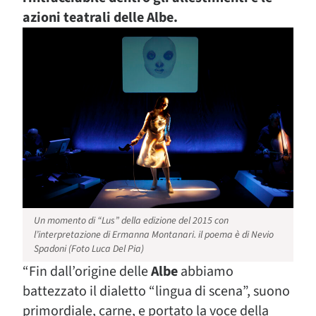
azioni teatrali delle Albe.
Un momento di “Lus” della edizione del 2015 con
l’interpretazione di Ermanna Montanari. il poema è di Nevio
Spadoni (Foto Luca Del Pia)
“
Fin dall’origine delle
Albe
abbiamo
battezzato il dialetto “lingua di scena”, suono
primordiale, carne, e portato la voce della