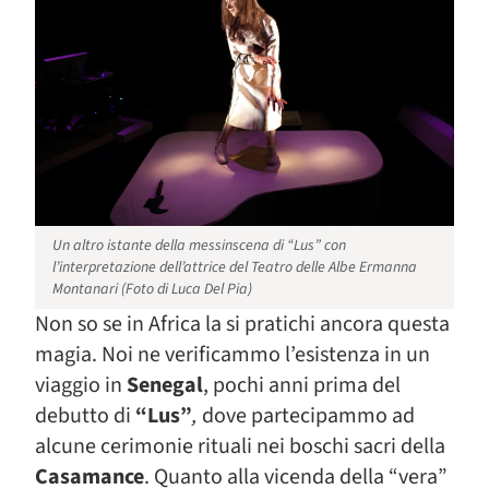
Un altro istante della messinscena di “Lus” con
l’interpretazione dell’attrice del Teatro delle Albe Ermanna
Montanari (Foto di Luca Del Pia)
Non so se in Africa la si pratichi ancora questa
magia. Noi ne verificammo l’esistenza in un
viaggio in
Senegal
, pochi anni prima del
debutto di
“Lus”
,
dove
partecipammo ad
alcune cerimonie rituali nei boschi sacri della
Casamance
. Quanto alla vicenda della “vera”