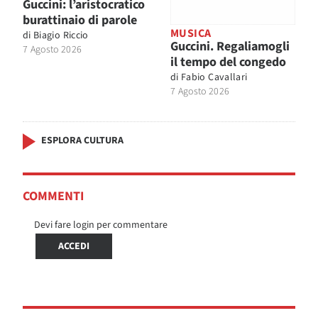
Guccini: l’aristocratico
burattinaio di parole
MUSICA
di
Biagio Riccio
Guccini. Regaliamogli
7 Agosto 2026
il tempo del congedo
di
Fabio Cavallari
7 Agosto 2026
ESPLORA CULTURA
COMMENTI
Devi fare login per commentare
ACCEDI