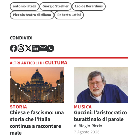
antonio latella
Giorgio Strehler
Leo de Berardinis
Piccolo teatro di Milano
Roberto Latini
CONDIVIDI
CULTURA
ALTRI ARTICOLI DI
STORIA
MUSICA
Chiesa e fascismo: una
Guccini: l’aristocratico
storia che l’Italia
burattinaio di parole
continua a raccontare
di
Biagio Riccio
male
7 Agosto 2026