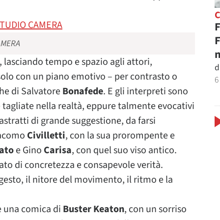
F
F
CAMERA
n
, lasciando tempo e spazio agli attori,
d
olo con un piano emotivo – per contrasto o
6
che di Salvatore
Bonafede
. E gli interpreti sono
ce tagliate nella realtà, eppure talmente evocativi
astratti di grande suggestione, da farsi
iacomo
Civilletti
, con la sua prorompente e
ato
e Gino
Carisa
, con quel suo viso antico.
llato di concretezza e consapevole verità.
esto, il nitore del movimento, il ritmo e la
me una comica di
Buster Keaton
, con un sorriso