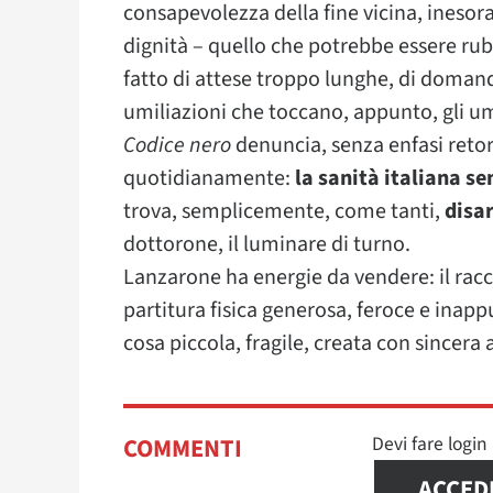
consapevolezza della fine vicina, inesor
dignità – quello che potrebbe essere r
fatto di attese troppo lunghe, di domande
umiliazioni che toccano, appunto, gli um
Codice nero
denuncia, senza enfasi retoric
quotidianamente:
la sanità italiana s
trova, semplicemente, come tanti,
disar
dottorone, il luminare di turno.
Lanzarone ha energie da vendere: il racco
partitura fisica generosa, feroce e inapp
cosa piccola, fragile, creata con sincera
Devi fare logi
COMMENTI
ACCED