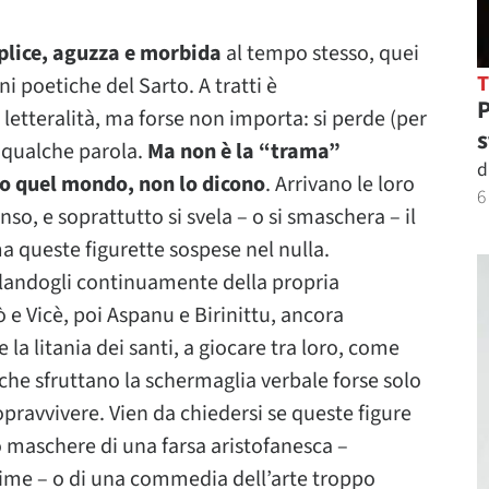
plice, aguzza e morbida
al tempo stesso, quei
ni poetiche del Sarto. A tratti è
P
 letteralità, ma forse non importa: si perde (per
s
 qualche parola.
Ma non è la “trama”
d
o quel mondo, non lo dicono
. Arrivano le loro
6
enso, e soprattutto si svela – o si smaschera – il
a queste figurette sospese nel nulla.
arlandogli continuamente della propria
 e Vicè, poi Aspanu e Birinittu, ancora
la litania dei santi, a giocare tra loro, come
che sfruttano la schermaglia verbale forse solo
opravvivere. Vien da chiedersi se queste figure
o maschere di una farsa aristofanesca –
ime – o di una commedia dell’arte troppo