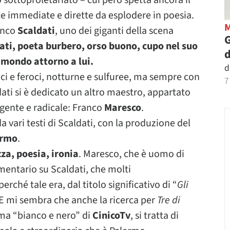
sottoproletariato – cui però spetta ancora il
nte immediate e dirette da esplodere in poesia.
ranco
Scaldati
, uno dei giganti della scena
G
ati, poeta burbero, orso buono, cupo nel suo
d
 mondo attorno a lui.
d
ci e feroci, notturne e sulfuree, ma sempre con
7
ti si è dedicato un altro maestro, appartato
igente e radicale: Franco
Maresco
.
da vari testi di Scaldati, con la produzione del
ermo
.
zza, poesia, ironia
. Maresco, che è uomo di
entario su Scaldati, che molti
ché tale era, dal titolo significativo di “
Gli
 E mi sembra che anche la ricerca per
Tre di
lima “bianco e nero” di
CinicoTv
, si tratta di