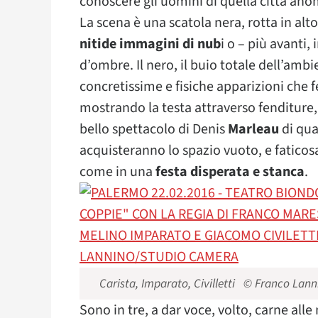
conoscere gli uomini di quella città ano
La scena è una scatola nera, rotta in alt
nitide immagini di nub
i o – più avanti,
d’ombre. Il nero, il buio totale dell’amb
concretissime e fisiche apparizioni che 
mostrando la testa attraverso fenditure, 
bello spettacolo di Denis
Marleau
di qua
acquisteranno lo spazio vuoto, e fatico
come in una
festa disperata e stanca
.
Carista, Imparato, Civilletti © Franco La
Sono in tre, a dar voce, volto, carne alle