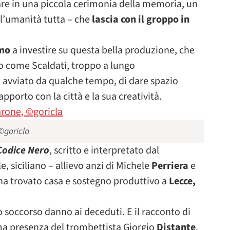
e in una piccola cerimonia della memoria, un
ell’umanità tutta – che
lascia con il groppo in
rmo
a investire su questa bella produzione, che
 come Scaldati, troppo a lungo
, avviato da qualche tempo, di dare spazio
rapporto con la città e la sua creatività.
©goricla
Codice Nero
, scritto e interpretato dal
le, siciliano – allievo anzi di Michele
Perriera
e
 ha trovato casa e sostegno produttivo a
Lecce,
o soccorso danno ai deceduti. E il racconto di
ima presenza del trombettista Giorgio
Distante
,