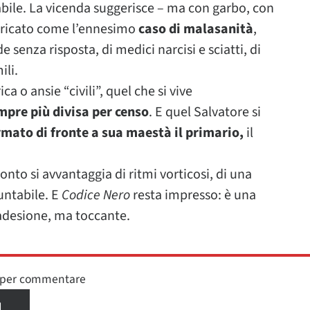
abile. La vicenda suggerisce – ma con garbo, con
ubricato come l’ennesimo
caso di malasanità
,
 senza risposta, di medici narcisi e sciatti, di
ili.
a o ansie “civili”, quel che si vive
empre più divisa per censo
. E quel Salvatore si
mato di fronte a sua maestà il primario,
il
nto si avvantaggia di ritmi vorticosi, di una
untabile. E
Codice Nero
resta impresso: è una
 adesione, ma toccante.
n per commentare
I