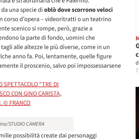
mala e straordinaria che è Palermo.
o da una specie di
oblò dove scorrono veloci
 in corso d’opera – videoritratti o un teatrino
iente scenico si rompe, però, grazie a
fendono la parte di fondo, uomini che
G
tagli alle altezze le più diverse, come in un
lche anno fa. Poi, lentamente, quelle figure
d
samente il proscenio, salvo poi impossessarsene
7
nnino/STUDIO CAMERA
 mille possibilità create dai personaggi