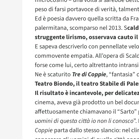
microcosmo – una volta si sarebbe detto 
peso di farsi portavoce di verità, talme
Ed è poesia davvero quella scritta da F
palermitana, scomparso nel 2013. S
cald
struggente lirismo, osservava cauto il
E sapeva descriverlo con pennellate velo
commovente empatia. All’opera di Scalda
forse come lui, certo altrettanto intrans
Ne è scaturito
Tre di Coppie
, “fantasia” 
Teatro Biondo, il teatro Stabile di Pal
Il risultato è incantevole, per delicate
cinema, aveva già prodotto un bel docum
affettuosamente chiamavano il “Sarto” per
uomini di questa città io non li conosco
”.
Coppie
parta dallo stesso slancio: nel c