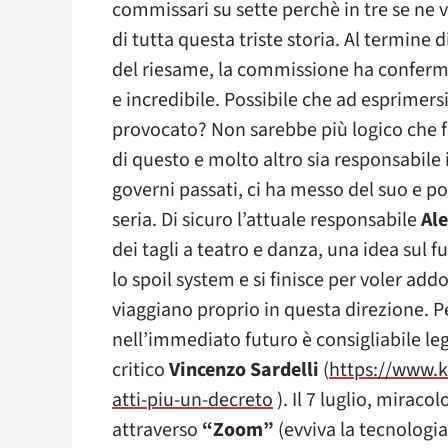
commissari su sette perchè in tre se ne v
di tutta questa triste storia. Al termine d
del riesame, la commissione ha conferma
e incredibile. Possibile che ad esprimersi
provocato? Non sarebbe più logico che f
di questo e molto altro sia responsabile i
governi passati, ci ha messo del suo e po
seria. Di sicuro l’attuale responsabile
Ale
dei tagli a teatro e danza, una idea sul fu
lo spoil system e si finisce per voler add
viaggiano proprio in questa direzione. Pe
nell’immediato futuro è consigliabile legg
critico
Vincenzo Sardelli
(
https://www.kl
atti-piu-un-decreto
). Il 7 luglio, miraco
attraverso
“Zoom”
(evviva la tecnologia