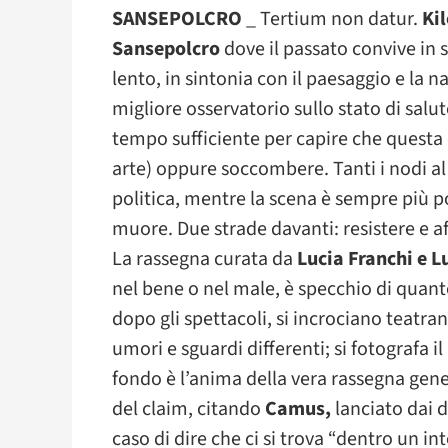
SANSEPOLCRO
_ Tertium non datur.
Ki
Sansepolcro
dove il passato convive in
lento, in sintonia con il paesaggio e la n
migliore osservatorio sullo stato di salut
tempo sufficiente per capire che questa 
arte) oppure soccombere. Tanti i nodi al 
politica, mentre la scena è sempre più pov
muore.
Due strade davanti: resistere e af
La rassegna curata da
Lucia Franchi e L
nel bene o nel male, è specchio di quant
dopo gli spettacoli, si incrociano teatra
umori e sguardi differenti; si fotografa i
fondo è l’anima della vera rassegna ge
del claim, citando
Camus,
lanciato dai di
caso di dire che ci si trova “dentro un i