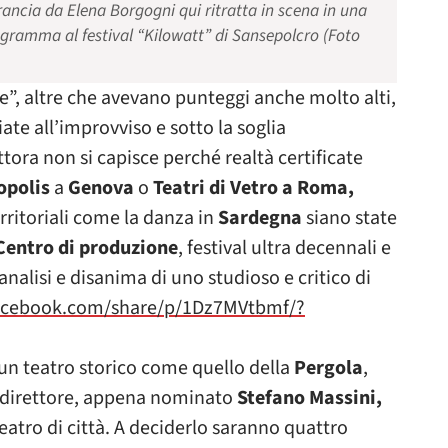
ancia da Elena Borgogni qui ritratta in scena in una
ogramma al festival “Kilowatt” di Sansepolcro (Foto
te”, altre che avevano punteggi anche molto alti,
iate all’improvviso e sotto la soglia
ttora non si capisce perché realtà certificate
opolis
a
Genova
o
Teatri di Vetro a Roma,
rritoriali come la danza in
Sardegna
siano state
Centro di produzione
, festival ultra decennali e
nalisi e disanima di uno studioso e critico di
acebook.com/share/p/1Dz7MVtbmf/?
n teatro storico come quello della
Pergola
,
direttore, appena nominato
Stefano Massini,
eatro di città. A deciderlo saranno quattro