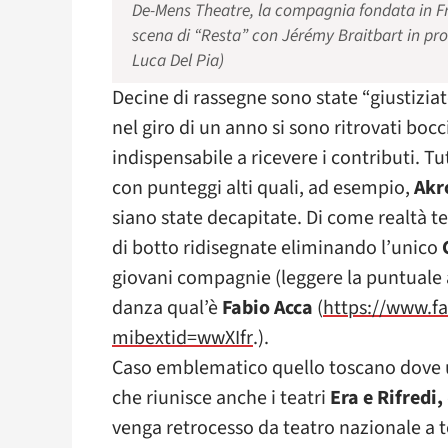
De-Mens Theatre, la compagnia fondata in Fr
scena di “Resta” con Jérémy Braitbart in pr
Luca Del Pia)
Decine di rassegne sono state “giustizia
nel giro di un anno si sono ritrovati bocc
indispensabile a ricevere i contributi. Tu
con punteggi alti quali, ad esempio,
Akr
siano state decapitate. Di come realtà te
di botto ridisegnate eliminando l’unico
giovani compagnie (leggere la puntuale a
danza qual’è
Fabio Acca
(
https://www.f
mibextid=wwXIfr
.).
Caso emblematico quello toscano dove u
che riunisce anche i teatri
Era e Rifredi,
venga retrocesso da teatro nazionale a t