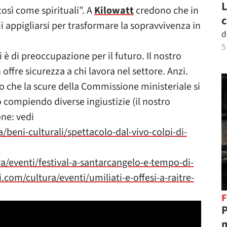
L
osì come spirituali”. A
Kilowatt
credono che in
c
i appigliarsi per trasformare la sopravvivenza in
d
5
i è di preoccupazione per il futuro. Il nostro
offre sicurezza a chi lavora nel settore. Anzi.
o che la scure della Commissione ministeriale si
ompiendo diverse ingiustizie (il nostro
ne: vedi
/beni-culturali/spettacolo-dal-vivo-colpi-di-
ra/eventi/festival-a-santarcangelo-e-tempo-di-
.com/cultura/eventi/umiliati-e-offesi-a-raitre-
F
P
m