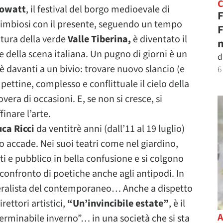
lowatt
, il festival del borgo medioevale di
F
 simbiosi con il presente, seguendo un tempo
F
atura della verde
Valle Tiberina,
è diventato il
n
e della scena italiana. Un pugno di giorni è un
d
è davanti a un bivio: trovare nuovo slancio (e
6
pettine, complesso e conflittuale il cielo della
era di occasioni. E, se non si cresce, si
finare l’arte.
uca Ricci
da ventitrè anni (dall’11 al 19 luglio)
o accade. Nei suoi teatri come nel giardino,
nti e pubblico in bella confusione e si colgono
l confronto di poetiche anche agli antipodi. In
neralista del contemporaneo… Anche a dispetto
rettori artistici,
“Un’invincibile estate”
, è il
nterminabile inverno”… i
n una società che si sta