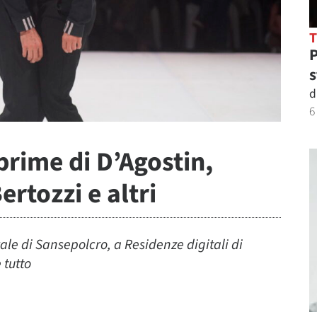
P
s
d
6
 prime di D’Agostin,
rtozzi e altri
ale di Sansepolcro, a Residenze digitali di
 tutto