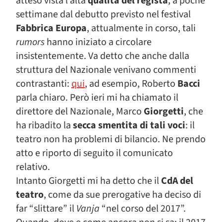
atteso vista l’alta
qualità del regista
, a poche
settimane dal debutto previsto nel festival
Fabbrica Europa
, attualmente in corso, tali
rumors
hanno iniziato a circolare
insistentemente. Va detto che anche dalla
struttura del Nazionale venivano commenti
contrastanti:
qui
, ad esempio, Roberto
Bacci
parla chiaro. Però ieri mi ha chiamato il
direttore del Nazionale, Marco
Giorgetti
, che
ha ribadito la
secca smentita di tali voci
: il
teatro non ha problemi di bilancio. Ne prendo
atto e riporto di seguito il comunicato
relativo.
Intanto Giorgetti mi ha detto che il
CdA del
teatro
, come da sue prerogative ha deciso di
far “slittare” il
Vanja
“nel corso del 2017”.