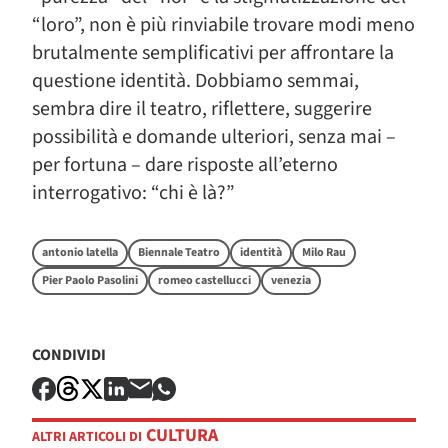
“loro”, non è più rinviabile trovare modi meno
brutalmente semplificativi per affrontare la
questione identità. Dobbiamo semmai,
sembra dire il teatro, riflettere, suggerire
possibilità e domande ulteriori, senza mai –
per fortuna – dare risposte all’eterno
interrogativo: “chi è là?”
antonio latella
Biennale Teatro
identità
Milo Rau
Pier Paolo Pasolini
romeo castellucci
venezia
CONDIVIDI
CULTURA
ALTRI ARTICOLI DI