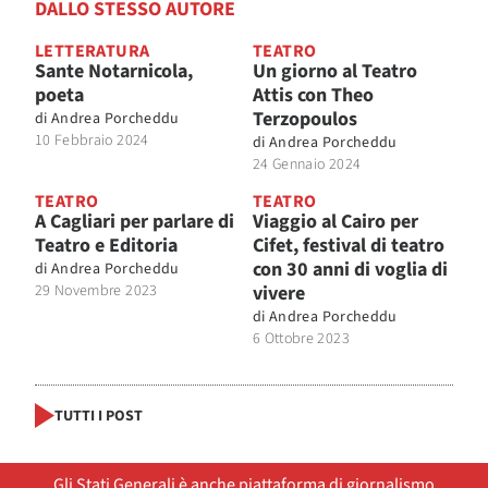
DALLO STESSO AUTORE
LETTERATURA
TEATRO
Sante Notarnicola,
Un giorno al Teatro
poeta
Attis con Theo
Terzopoulos
di
Andrea Porcheddu
10 Febbraio 2024
di
Andrea Porcheddu
24 Gennaio 2024
TEATRO
TEATRO
A Cagliari per parlare di
Viaggio al Cairo per
Teatro e Editoria
Cifet, festival di teatro
con 30 anni di voglia di
di
Andrea Porcheddu
29 Novembre 2023
vivere
di
Andrea Porcheddu
6 Ottobre 2023
TUTTI I POST
Gli Stati Generali è anche piattaforma di giornalismo