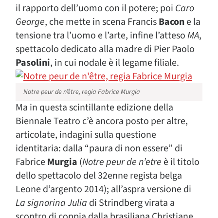
il rapporto dell’uomo con il potere; poi
Caro
George
, che mette in scena Francis
Bacon
e la
tensione tra l’uomo e l’arte, infine l’atteso
MA
,
spettacolo dedicato alla madre di Pier Paolo
Pasolini
, in cui nodale è il legame filiale.
Notre peur de n’être, regia Fabrice Murgia
Ma in questa scintillante edizione della
Biennale Teatro c’è ancora posto per altre,
articolate, indagini sulla questione
identitaria: dalla “paura di non essere” di
Fabrice
Murgia
(
Notre peur de n’etre
è il titolo
dello spettacolo del 32enne regista belga
Leone d’argento 2014); all’aspra versione di
La signorina Julia
di Strindberg virata a
scontro di coppia dalla brasiliana Christiane