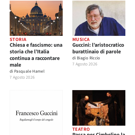
STORIA
MUSICA
Chiesa e fascismo: una
Guccini: l’aristocratico
storia che l’Italia
burattinaio di parole
continua a raccontare
di
Biagio Riccio
male
7 Agosto 2026
di
Pasquale Hamel
7 Agosto 2026
TEATRO
Passa per Cimbelino la