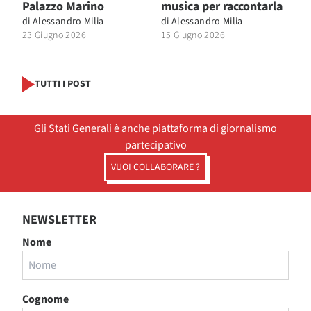
Palazzo Marino
musica per raccontarla
di
Alessandro Milia
di
Alessandro Milia
23 Giugno 2026
15 Giugno 2026
TUTTI I POST
Gli Stati Generali è anche piattaforma di giornalismo
partecipativo
VUOI COLLABORARE ?
NEWSLETTER
Nome
Cognome