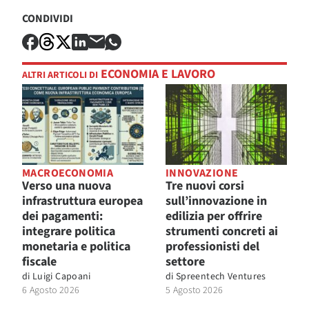
CONDIVIDI
ECONOMIA E LAVORO
ALTRI ARTICOLI DI
MACROECONOMIA
INNOVAZIONE
Verso una nuova
Tre nuovi corsi
infrastruttura europea
sull’innovazione in
dei pagamenti:
edilizia per offrire
integrare politica
strumenti concreti ai
monetaria e politica
professionisti del
fiscale
settore
di
Luigi Capoani
di
Spreentech Ventures
6 Agosto 2026
5 Agosto 2026