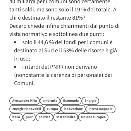
40 miliardi per i comuni sono certamente
tanti soldi, ma sono solo il 19 % del totale. A
chi è destinato il restante 81%?
Decaro chiede infine chiarimenti dal punto di
vista normativo e sottolinea due punti:
solo il 44,6 % dei fondi per i comuni è
destinato al Sud e il 53% delle risorse è già
in uso;
i ritardi del PNRR non derivano
(nonostante la carenza di personale) dai
Comuni.
Alessandro Milia
ambiente
Economia
Energia
energie rinnovabili
europa
innovazione
intesa sanpaolo
italia
pnrr
politica
sostenibilità
Unione europea