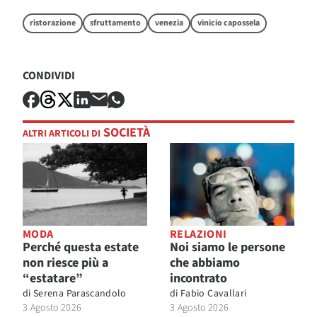
ristorazione
sfruttamento
venezia
vinicio capossela
CONDIVIDI
SOCIETÀ
ALTRI ARTICOLI DI
MODA
RELAZIONI
Perché questa estate
Noi siamo le persone
non riesce più a
che abbiamo
“estatare”
incontrato
di
Serena Parascandolo
di
Fabio Cavallari
3 Agosto 2026
3 Agosto 2026