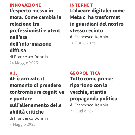
INNOVAZIONE
INTERNET
L’esperto messo in
L’alveare digitale: come
mora. Come cambia la
Meta ci ha trasformati
relazione tra
in guardiani del nostro
professionisti e utenti
stesso recinto
nell’era
di
Francesco Donnini
dell’informazione
10 Aprile 2026
diffusa
di
Francesco Donnini
24 Maggio 2026
A.I.
GEOPOLITICA
AI: è arrivato il
Tutto come prima:
momento di prendere
ripartono con la
contromisure cognitive
vecchia, stantia
e puntare
propaganda politica
sull’allenamento delle
di
Francesco Donnini
abilità critiche
22 Luglio 2022
di
Francesco Donnini
4 Maggio 2025