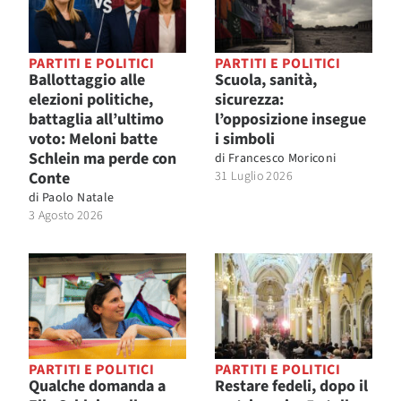
PARTITI E POLITICI
PARTITI E POLITICI
Ballottaggio alle
Scuola, sanità,
elezioni politiche,
sicurezza:
battaglia all’ultimo
l’opposizione insegue
voto: Meloni batte
i simboli
Schlein ma perde con
di
Francesco Moriconi
Conte
31 Luglio 2026
di
Paolo Natale
3 Agosto 2026
PARTITI E POLITICI
PARTITI E POLITICI
Qualche domanda a
Restare fedeli, dopo il