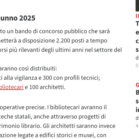
tunno 2025
T
ato un bando di concorso pubblico che sarà
e
c
etterà a disposizione 2.200 posti a tempo
s
si più rilevanti degli ultimi anni nel settore del
d
5
ranno così distribuiti:
i alla vigilanza e 300 con profili tecnici;
bliotecari
e 100 architetti.
B
s
 operative precise. I bibliotecari avranno il
i
teche statali, anche attraverso progetti di
d
rimonio librario. Gli architetti saranno invece
4
azione legate a edifici storici e musei, con