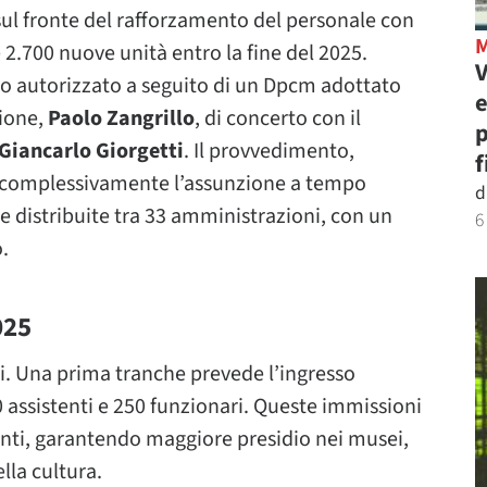
 sul fronte del rafforzamento del personale con
 2.700 nuove unità entro la fine del 2025.
V
o autorizzato a seguito di un Dpcm adottato
e
zione,
Paolo Zangrillo
, di concerto con il
p
Giancarlo Giorgetti
. Il provvedimento,
f
za complessivamente l’assunzione a tempo
d
e distribuite tra 33 amministrazioni, con un
6
.
025
elli. Una prima tranche prevede l’ingresso
 assistenti e 250 funzionari. Queste immissioni
enti, garantendo maggiore presidio nei musei,
ella cultura.