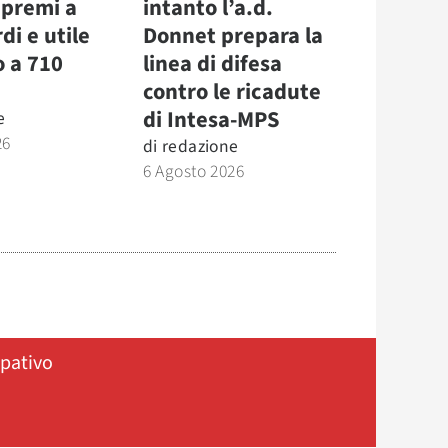
 premi a
intanto l’a.d.
di e utile
Donnet prepara la
o a 710
linea di difesa
contro le ricadute
di Intesa-MPS
e
26
di
redazione
6 Agosto 2026
ipativo