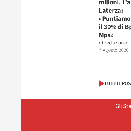
milioni. L’a
Laterza:
«Puntiamo 
il 30% di B
Mps»
di
redazione
7 Agosto 2026
TUTTI I PO
Gli St