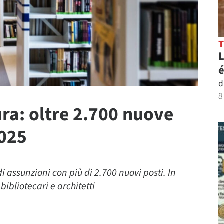
L
é
d
8
ura: oltre 2.700 nuove
2025
di assunzioni con più di 2.700 nuovi posti. In
bibliotecari e architetti