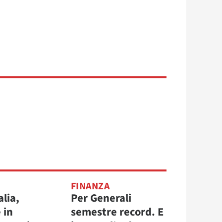
FINANZA
alia,
Per Generali
 in
semestre record. E