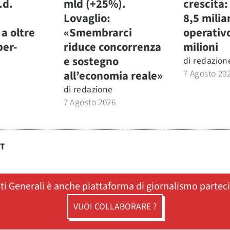
.d.
mld (+25%).
crescita:
Lovaglio:
8,5 miliar
a oltre
«Smembrarci
operativ
per-
riduce concorrenza
milioni
e sostegno
di
redazion
7 Agosto 20
all’economia reale»
di
redazione
7 Agosto 2026
ST
ati Generali è anche piattaforma di giornalismo partec
VUOI COLLABORARE ?