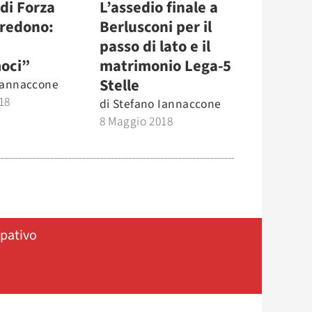
 di Forza
L’assedio finale a
 credono:
Berlusconi per il
passo di lato e il
oci”
matrimonio Lega-5
Stelle
Iannaccone
18
di
Stefano Iannaccone
8 Maggio 2018
ipativo