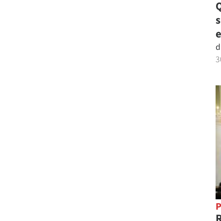
Q
e
d
3
P
R