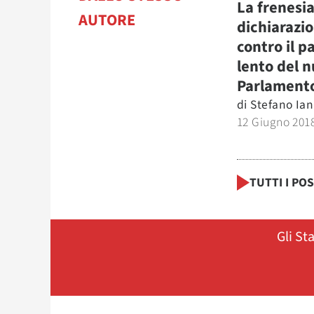
La frenesia
AUTORE
dichiarazio
contro il p
lento del 
Parlament
di
Stefano Ia
12 Giugno 201
TUTTI I PO
Gli St