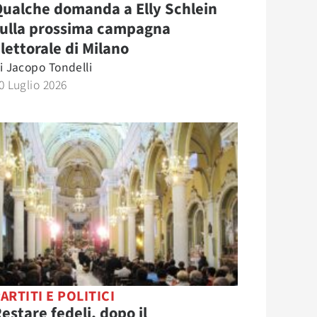
ualche domanda a Elly Schlein
sulla prossima campagna
lettorale di Milano
i
Jacopo Tondelli
0 Luglio 2026
ARTITI E POLITICI
estare fedeli, dopo il