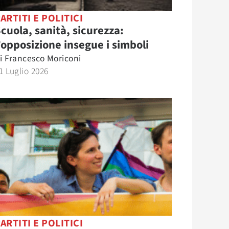
ARTITI E POLITICI
cuola, sanità, sicurezza:
’opposizione insegue i simboli
i
Francesco Moriconi
1 Luglio 2026
ARTITI E POLITICI