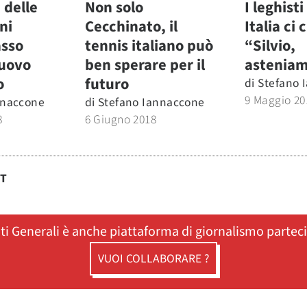
 delle
Non solo
I leghisti
ni
Cecchinato, il
Italia ci
asso
tennis italiano può
“Silvio,
nuovo
ben sperare per il
asteniam
o
futuro
di
Stefano 
9 Maggio 20
nnaccone
di
Stefano Iannaccone
8
6 Giugno 2018
ST
ati Generali è anche piattaforma di giornalismo partec
VUOI COLLABORARE ?