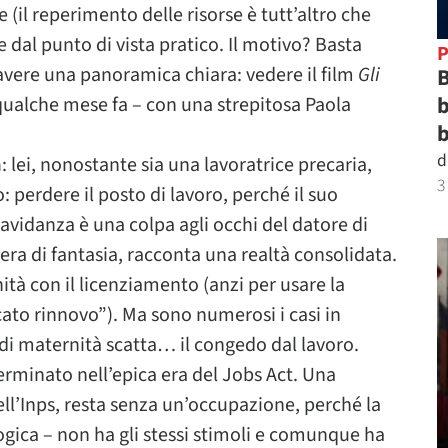
e (il reperimento delle risorse è tutt’altro che
e dal punto di vista pratico. Il motivo? Basta
P
vere una panoramica chiara: vedere il film
Gli
B
b
qualche mese fa – con una strepitosa Paola
b
d
à
: lei, nonostante sia una lavoratrice precaria,
3
o: perdere il posto di lavoro, perché il suo
avidanza è una colpa agli occhi del datore di
era di fantasia, racconta una realtà consolidata.
ità con il licenziamento (anzi per usare la
ato rinnovo”). Ma sono numerosi i casi in
 di maternità scatta… il congedo dal lavoro.
rminato nell’epica era del Jobs Act. Una
ll’Inps, resta senza un’occupazione, perché la
gica – non ha gli stessi stimoli e comunque ha