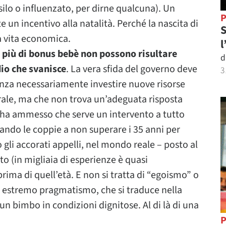
l’asilo o influenzato, per dirne qualcuna). Un
P
un incentivo alla natalità. Perché la nascita di
S
a vita economica.
l
 più di bonus bebè non possono risultare
d
dio che svanisce
. La vera sfida del governo deve
3
enza necessariamente investire nuove risorse
urale, ma che non trova un’adeguata risposta
, ha ammesso che serve un intervento a tutto
tando le coppie a non superare i 35 anni per
so gli accorati appelli, nel mondo reale – posto al
to (in migliaia di esperienze è quasi
ima di quell’età. E non si tratta di “egoismo” o
n estremo pragmatismo, che si traduce nella
un bimbo in condizioni dignitose. Al di là di una
P