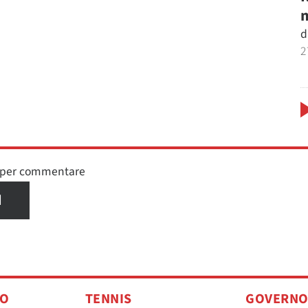
m
d
2
n per commentare
I
TO
TENNIS
GOVERN