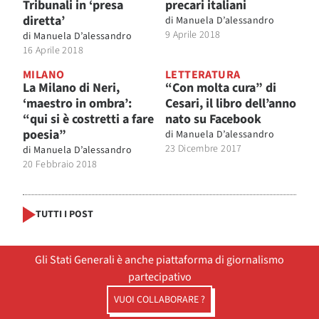
Tribunali in ‘presa
precari italiani
diretta’
di
Manuela D’alessandro
9 Aprile 2018
di
Manuela D’alessandro
16 Aprile 2018
MILANO
LETTERATURA
La Milano di Neri,
“Con molta cura” di
‘maestro in ombra’:
Cesari, il libro dell’anno
“qui si è costretti a fare
nato su Facebook
poesia”
di
Manuela D’alessandro
23 Dicembre 2017
di
Manuela D’alessandro
20 Febbraio 2018
TUTTI I POST
Gli Stati Generali è anche piattaforma di giornalismo
partecipativo
VUOI COLLABORARE ?