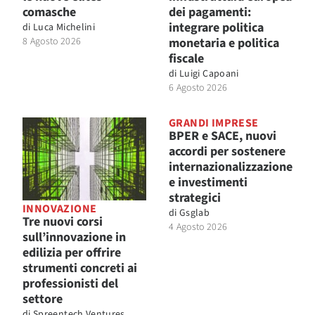
comasche
dei pagamenti:
integrare politica
di
Luca Michelini
8 Agosto 2026
monetaria e politica
fiscale
di
Luigi Capoani
6 Agosto 2026
GRANDI IMPRESE
BPER e SACE, nuovi
accordi per sostenere
internazionalizzazione
e investimenti
strategici
INNOVAZIONE
di
Gsglab
Tre nuovi corsi
4 Agosto 2026
sull’innovazione in
edilizia per offrire
strumenti concreti ai
professionisti del
settore
di
Spreentech Ventures