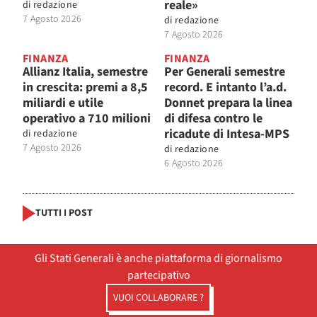
reale»
di
redazione
7 Agosto 2026
di
redazione
7 Agosto 2026
FINANZA
FINANZA
Allianz Italia, semestre
Per Generali semestre
in crescita: premi a 8,5
record. E intanto l’a.d.
miliardi e utile
Donnet prepara la linea
operativo a 710 milioni
di difesa contro le
ricadute di Intesa-MPS
di
redazione
7 Agosto 2026
di
redazione
6 Agosto 2026
TUTTI I POST
Gli Stati Generali è anche piattaforma di giornalismo
partecipativo
VUOI COLLABORARE ?