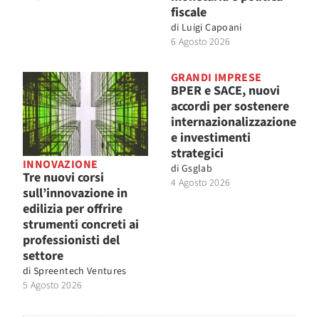
fiscale
di
Luigi Capoani
6 Agosto 2026
GRANDI IMPRESE
BPER e SACE, nuovi
accordi per sostenere
internazionalizzazione
e investimenti
strategici
INNOVAZIONE
di
Gsglab
Tre nuovi corsi
4 Agosto 2026
sull’innovazione in
edilizia per offrire
strumenti concreti ai
professionisti del
settore
di
Spreentech Ventures
5 Agosto 2026