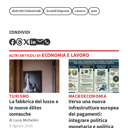
distretti industriali
Grandi imprese
Lavoro
pmi
CONDIVIDI
ECONOMIA E LAVORO
ALTRI ARTICOLI DI
TURISMO
MACROECONOMIA
La fabbrica del lusso e
Verso una nuova
le nuove élites
infrastruttura europea
comasche
dei pagamenti:
integrare politica
di
Luca Michelini
8 Agosto 2026
monetaria e politica