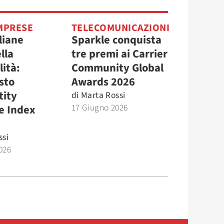
MPRESE
TELECOMUNICAZIONI
liane
Sparkle conquista
lla
tre premi ai Carrier
lità:
Community Global
sto
Awards 2026
tity
di
Marta Rossi
17 Giugno 2026
e Index
ssi
026