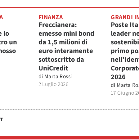
A
FINANZA
GRANDI I
Freccianera:
Poste Ita
e lo
emesso mini bond
leader ne
tro un
da 1,5 milioni di
sostenibi
mosso
euro interamente
primo po
sottoscritto da
nell’Iden
UniCredit
Corporat
2026
di
Marta Rossi
2 Luglio 2026
di
Marta Ro
17 Giugno 2
ST