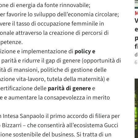
one di energia da fonte rinnovabile;
r favorire lo sviluppo dell’economia circolare;
V
overe il tasso di occupazione femminile in
e
onale attraverso la creazione di percorsi di
p
mpetenze.
f
efinizione e implementazione di
policy e
d
a parità e ridurre il gap di genere (opportunità di
6
rità di mansioni, politiche di gestione delle
azione vita-lavoro, tutela della maternità) e
ertificazione delle
parità di genere
e
pare e aumentare la consapevolezza in merito
 Intesa Sanpaolo il primo accordo di filiera per
Bizzarri – che consentirà all’ecosistema Gucci
zione sostenibile del business. Si tratta di un