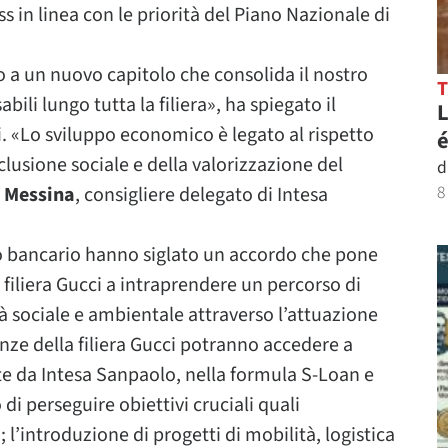
s in linea con le priorità del Piano Nazionale di
io a un nuovo capitolo che consolida il nostro
li lungo tutta la filiera», ha spiegato il
L
i
. «Lo sviluppo economico è legato al rispetto
é
clusione sociale e della valorizzazione del
d
8
 Messina
, consigliere delegato di Intesa
uto bancario hanno siglato un accordo che pone
a filiera Gucci a intraprendere un percorso di
à sociale e ambientale attraverso l’attuazione
lenze della filiera Gucci potranno accedere a
e da Intesa Sanpaolo, nella formula S-Loan e
o di perseguire obiettivi cruciali quali
 l’introduzione di progetti di mobilità, logistica