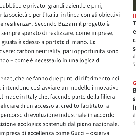
pubblico e privato, grandi aziende e pmi,
a società e per l’Italia, in linea con gli obiettivi
T
e resilienza». Secondo Bizzarri il progetto è
e
o sempre sperato di realizzare, come imprese,
c
iù giusta è adesso a portata di mano. La
s
dovere: carbon neutrality, pari opportunità sono
d
ando – come è necessario in una logica di
5
enze, che ne fanno due punti di riferimento nei
olo intendono così avviare un modello innovativo
B
l made in Italy che, facendo parte della filiera
s
iare di un accesso al credito facilitato, a
i
o percorso di evoluzione industriale in accordo
d
4
nsizione ecologica sostenuti dal piano nazionale.
impresa di eccellenza come Gucci – osserva