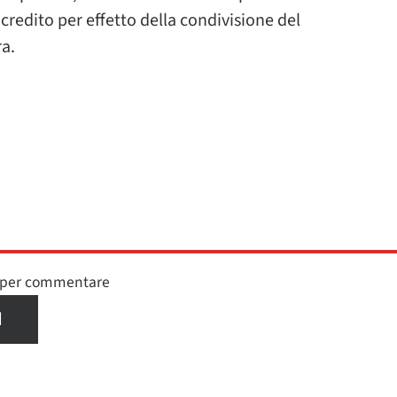
l credito per effetto della condivisione del
ra.
n per commentare
I