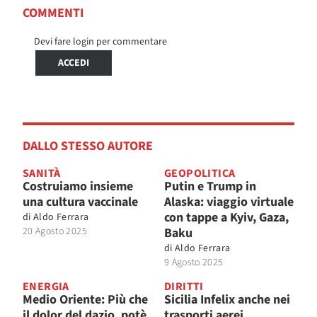
COMMENTI
Devi fare login per commentare
ACCEDI
DALLO STESSO AUTORE
SANITÀ
GEOPOLITICA
Costruiamo insieme
Putin e Trump in
una cultura vaccinale
Alaska: viaggio virtuale
con tappe a Kyiv, Gaza,
di
Aldo Ferrara
20 Agosto 2025
Baku
di
Aldo Ferrara
9 Agosto 2025
ENERGIA
DIRITTI
Medio Oriente: Più che
Sicilia Infelix anche nei
il dolor del dazio, potè
trasporti aerei