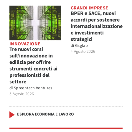
GRANDI IMPRESE
BPER e SACE, nuovi
accordi per sostenere
internazionalizzazione
e investimenti
strategici
INNOVAZIONE
di
Gsglab
Tre nuovi corsi
4 Agosto 2026
sull’innovazione in
edilizia per offrire
strumenti concreti ai
professionisti del
settore
di
Spreentech Ventures
5 Agosto 2026
ESPLORA ECONOMIA E LAVORO