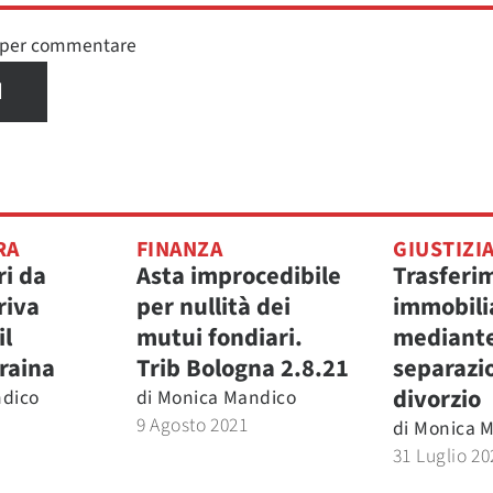
n per commentare
I
RA
FINANZA
GIUSTIZI
ri da
Asta improcedibile
Trasferi
riva
per nullità dei
immobili
il
mutui fondiari.
mediante
raina
Trib Bologna 2.8.21
separazio
divorzio
dico
di
Monica Mandico
9 Agosto 2021
di
Monica 
31 Luglio 20