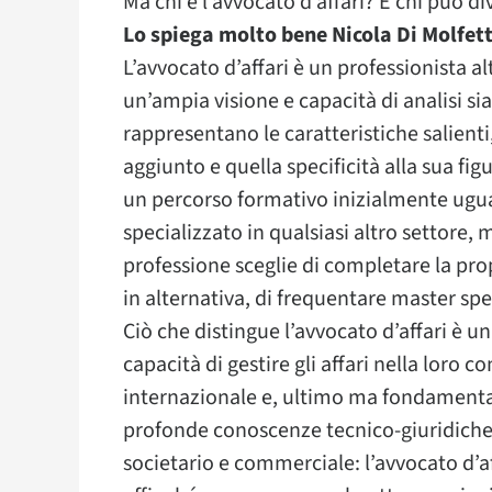
Ma chi è l’avvocato d’affari? E chi può d
Lo spiega molto bene Nicola Di Molfetta
L’avvocato d’affari è un professionista a
un’ampia visione e capacità di analisi sia
rappresentano le caratteristiche salienti,
aggiunto e quella specificità alla sua fi
un percorso formativo inizialmente ugual
specializzato in qualsiasi altro settore,
professione sceglie di completare la pr
in alternativa, di frequentare master spec
Ciò che distingue l’avvocato d’affari è 
capacità di gestire gli affari nella loro c
internazionale e, ultimo ma fondamental
profonde conoscenze tecnico-giuridiche c
societario e commerciale: l’avvocato d’aff