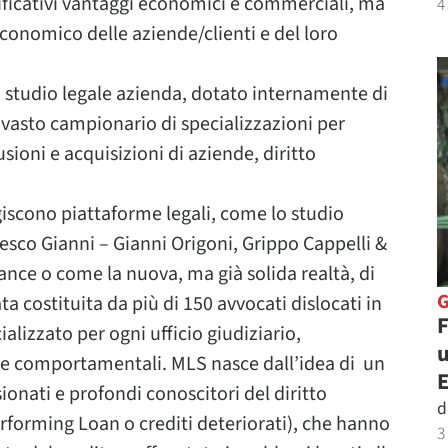
ificativi vantaggi economici e commerciali, ma
4
conomico delle aziende/clienti e del loro
ì studio legale azienda, dotato internamente di
 vasto campionario di specializzazioni per
usioni e acquisizioni di aziende, diritto
iscono piattaforme legali, come lo studio
esco Gianni – Gianni Origoni, Grippo Cappelli &
ance o come la nuova, ma già solida realtà, di
 costituita da più di 150 avvocati dislocati in
F
ializzato per ogni ufficio giudiziario,
u
che comportamentali. MLS nasce dall’idea di un
onati e profondi conoscitori del diritto
d
forming Loan o crediti deteriorati), che hanno
3