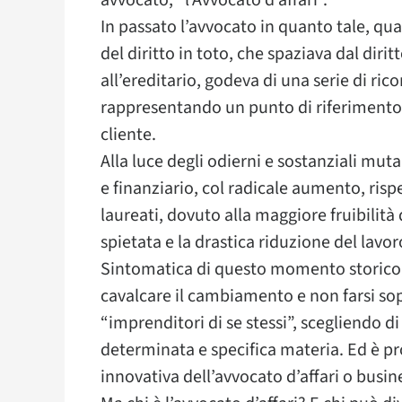
avvocato, “l’Avvocato d’affari”.
In passato l’avvocato in quanto tale, qu
del diritto in toto, che spaziava dal dirit
all’ereditario, godeva di una serie di ric
rappresentando un punto di riferimento i
cliente.
Alla luce degli odierni e sostanziali mu
e finanziario, col radicale aumento, rispe
laureati, dovuto alla maggiore fruibilità
spietata e la drastica riduzione del lavoro
Sintomatica di questo momento storico, è 
cavalcare il cambiamento e non farsi sop
“imprenditori di se stessi”, scegliendo di
determinata e specifica materia. Ed è pro
innovativa dell’avvocato d’affari o busin