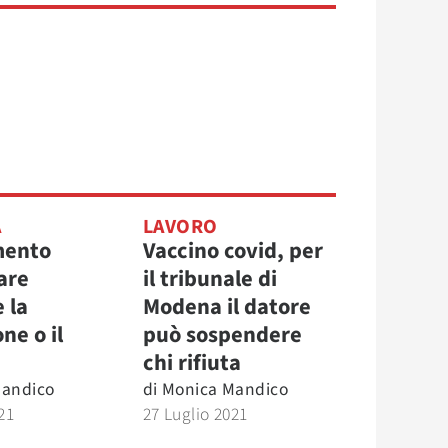
A
LAVORO
mento
Vaccino covid, per
are
il tribunale di
 la
Modena il datore
ne o il
può sospendere
chi rifiuta
Mandico
di
Monica Mandico
21
27 Luglio 2021