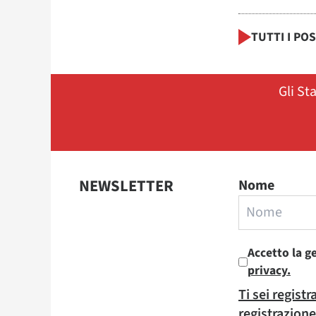
TUTTI I PO
Gli St
NEWSLETTER
Nome
Accetto la g
privacy.
Ti sei regist
registrazione