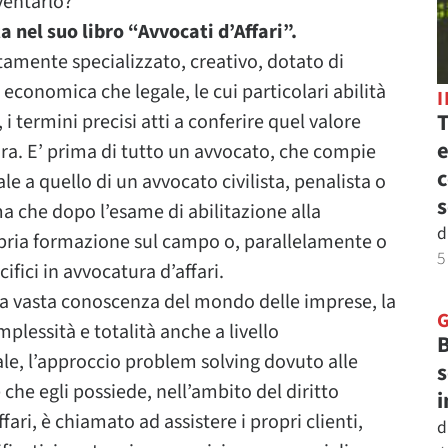
iventarlo?
 nel suo libro “Avvocati d’Affari”.
ltamente specializzato, creativo, dotato di
 economica che legale, le cui particolari abilità
T
 i termini precisi atti a conferire quel valore
e
gura. E’ prima di tutto un avvocato, che compie
c
e a quello di un avvocato civilista, penalista o
s
 ma che dopo l’esame di abilitazione alla
d
opria formazione sul campo o, parallelamente o
5
ifici in avvocatura d’affari.
una vasta conoscenza del mondo delle imprese, la
omplessità e totalità anche a livello
B
e, l’approccio problem solving dovuto alle
s
he egli possiede, nell’ambito del diritto
i
ari, è chiamato ad assistere i propri clienti,
d