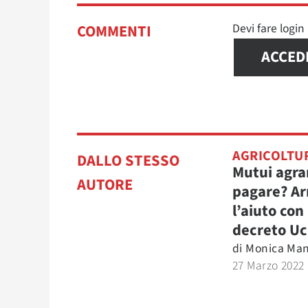
Devi fare logi
COMMENTI
ACCED
AGRICOLTU
DALLO STESSO
Mutui agra
AUTORE
pagare? Ar
l’aiuto con 
decreto Uc
di
Monica Man
27 Marzo 2022