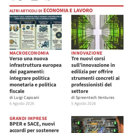
ECONOMIA E LAVORO
ALTRI ARTICOLI DI
MACROECONOMIA
INNOVAZIONE
Verso una nuova
Tre nuovi corsi
infrastruttura europea
sull’innovazione in
dei pagamenti:
edilizia per offrire
integrare politica
strumenti concreti ai
monetaria e politica
professionisti del
fiscale
settore
di
Luigi Capoani
di
Spreentech Ventures
6 Agosto 2026
5 Agosto 2026
GRANDI IMPRESE
BPER e SACE, nuovi
accordi per sostenere