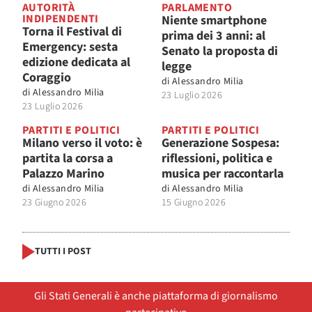
AUTORITÀ
PARLAMENTO
INDIPENDENTI
Niente smartphone
Torna il Festival di
prima dei 3 anni: al
Emergency: sesta
Senato la proposta di
edizione dedicata al
legge
Coraggio
di
Alessandro Milia
di
Alessandro Milia
23 Luglio 2026
23 Luglio 2026
PARTITI E POLITICI
PARTITI E POLITICI
Milano verso il voto: è
Generazione Sospesa:
partita la corsa a
riflessioni, politica e
Palazzo Marino
musica per raccontarla
di
Alessandro Milia
di
Alessandro Milia
23 Giugno 2026
15 Giugno 2026
TUTTI I POST
Gli Stati Generali è anche piattaforma di giornalismo