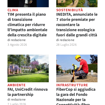
CLIMA
SOSTENIBILITÀ
TIM presenta il piano
INEDITA, annunciate le
di transizione
7 storie premiate per
climatica per ridurre
raccontare la
ll’impatto ambientale
transizione ecologica
della crescita digitale
fuori dalle grandi città
di
redazione
di
redazione
3 Agosto 2026
28 Luglio 2026
AMBIENTE
INFRASTRUTTURE
FAI, UniCredit rinnova
FiberCop si aggiudica
la partnership
la gara del Fondo
Nazionale per la
di
redazione
7 Luglio 2026
Connettività: fibra