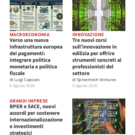
MACROECONOMIA
INNOVAZIONE
Verso una nuova
Tre nuovi corsi
infrastruttura europea
sull’innovazione in
dei pagamenti:
edilizia per offrire
integrare politica
strumenti concreti ai
monetaria e politica
professionisti del
fiscale
settore
di
Luigi Capoani
di
Spreentech Ventures
6 Agosto 2026
5 Agosto 2026
GRANDI IMPRESE
BPER e SACE, nuovi
accordi per sostenere
internazionalizzazione
e investimenti
strategici