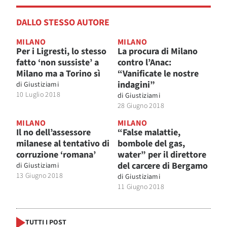
DALLO STESSO AUTORE
MILANO
MILANO
Per i Ligresti, lo stesso
La procura di Milano
fatto ‘non sussiste’ a
contro l’Anac:
Milano ma a Torino sì
“Vanificate le nostre
indagini”
di
Giustiziami
10 Luglio 2018
di
Giustiziami
28 Giugno 2018
MILANO
MILANO
Il no dell’assessore
“False malattie,
milanese al tentativo di
bombole del gas,
corruzione ‘romana’
water” per il direttore
del carcere di Bergamo
di
Giustiziami
13 Giugno 2018
di
Giustiziami
11 Giugno 2018
TUTTI I POST